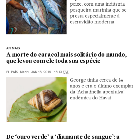
peixe, com uma indústria
pesqueira marinha que se
presta especialmente à
escravidão moderna
ANIMAIS
A morte do caracol mais solitário do mundo,
que levou com ele toda sua espécie
EL PAÍS
|
Madri
|
JAN 15, 2019 - 15:13
EST
George tinha cerca de 14
anos e era o último exemplar
da 'Achatinella apexfulva',
endêmica do Havaí
De ‘ouro verde’ a ‘diamante de sangue’: a