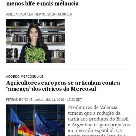
menos bife e mais melancia
AMELIA CASTILLA
|
SEP 01, 2019 - 18:06
EDT
ACORDO MERCOSUL-UE
Agricultores europeus se articulam contra
‘ameaça’ dos cítricos do Mercosul
FERRAN BONO
|
Bruxelas
|
JUL 11, 2019 - 15:20
EDT
Produtores de Valência
temem que a redução da
tarifa aos produtos do Brasil
e Argentina tragam prejuízos
ao mercado espanhol. UE