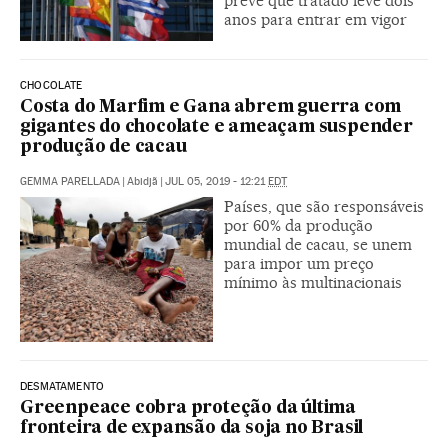
prevê que tratado leve dois
anos para entrar em vigor
CHOCOLATE
Costa do Marfim e Gana abrem guerra com
gigantes do chocolate e ameaçam suspender
produção de cacau
GEMMA PARELLADA
|
Abidjã
|
JUL 05, 2019 - 12:21
EDT
Países, que são responsáveis
por 60% da produção
mundial de cacau, se unem
para impor um preço
mínimo às multinacionais
DESMATAMENTO
Greenpeace cobra proteção da última
fronteira de expansão da soja no Brasil