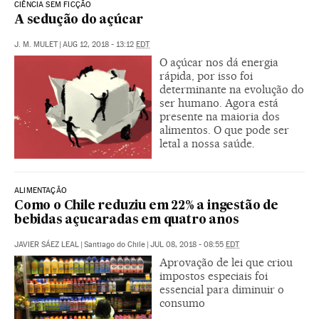
CIÊNCIA SEM FICÇÃO
A sedução do açúcar
J. M. MULET
|
AUG 12, 2018 - 13:12
EDT
O açúcar nos dá energia
rápida, por isso foi
determinante na evolução do
ser humano. Agora está
presente na maioria dos
alimentos. O que pode ser
letal a nossa saúde.
ALIMENTAÇÃO
Como o Chile reduziu em 22% a ingestão de
bebidas açucaradas em quatro anos
JAVIER SÁEZ LEAL
|
Santiago do Chile
|
JUL 08, 2018 - 08:55
EDT
Aprovação de lei que criou
impostos especiais foi
essencial para diminuir o
consumo