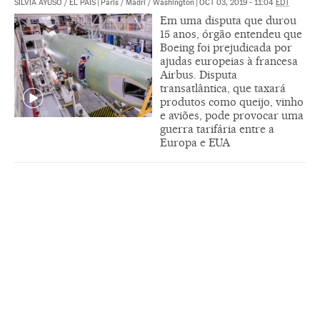
SILVIA AYUSO
/
EL PAÍS
|
Paris / Madri / Washington
|
OCT 03, 2019 - 11:04
EDT
Em uma disputa que durou
15 anos, órgão entendeu que
Boeing foi prejudicada por
ajudas europeias à francesa
Airbus. Disputa
transatlântica, que taxará
produtos como queijo, vinho
e aviões, pode provocar uma
guerra tarifária entre a
Europa e EUA