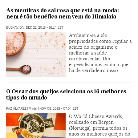
As mentiras do sal rosa que está na moda:
nem é tão benéfico nem vem do Himalaia
BUENAVIDA
|
DEC 21, 2018 - 16:14
EST
Atribuem-se a ele
propriedades como regular a
acidez do organismo e
melhorar a saúde
cardiovascular. Um
especialista nos conta o que
há de verdadeiro nisso
O Oscar dos queijos seleciona os 16 melhores
tipos do mundo
PAZ ÁLVAREZ
|
Madri
|
NOV 09, 2018 - 07:54
EST
O World Cheese Awards,
realizado em Bergen
(Noruega), premia todos os
anos os melhores queijos do