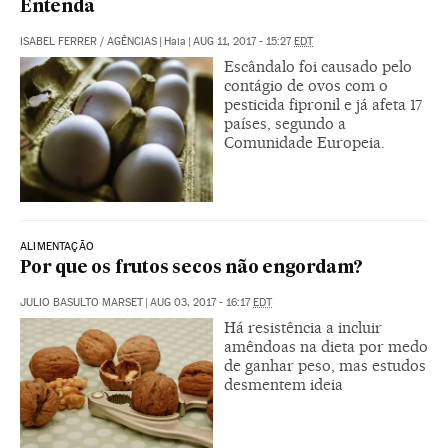
Entenda
ISABEL FERRER
/
AGÊNCIAS
|
Haia
|
AUG 11, 2017 - 15:27
EDT
Escândalo foi causado pelo
contágio de ovos com o
pesticida fipronil e já afeta 17
países, segundo a
Comunidade Europeia.
ALIMENTAÇÃO
Por que os frutos secos não engordam?
JULIO BASULTO MARSET
|
AUG 03, 2017 - 16:17
EDT
Há resistência a incluir
amêndoas na dieta por medo
de ganhar peso, mas estudos
desmentem ideia