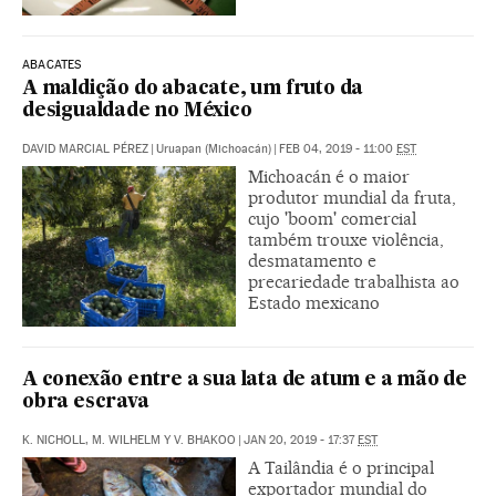
ABACATES
A maldição do abacate, um fruto da
desigualdade no México
DAVID MARCIAL PÉREZ
|
Uruapan (Michoacán)
|
FEB 04, 2019 - 11:00
EST
Michoacán é o maior
produtor mundial da fruta,
cujo 'boom' comercial
também trouxe violência,
desmatamento e
precariedade trabalhista ao
Estado mexicano
A conexão entre a sua lata de atum e a mão de
obra escrava
K. NICHOLL, M. WILHELM Y V. BHAKOO
|
JAN 20, 2019 - 17:37
EST
A Tailândia é o principal
exportador mundial do