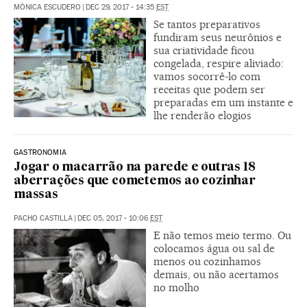
MÒNICA ESCUDERO
|
DEC 29, 2017 - 14:35
EST
Se tantos preparativos
fundiram seus neurônios e
sua criatividade ficou
congelada, respire aliviado:
vamos socorrê-lo com
receitas que podem ser
preparadas em um instante e
lhe renderão elogios
GASTRONOMIA
Jogar o macarrão na parede e outras 18
aberrações que cometemos ao cozinhar
massas
PACHO CASTILLA
|
DEC 05, 2017 - 10:06
EST
E não temos meio termo. Ou
colocamos água ou sal de
menos ou cozinhamos
demais, ou não acertamos
no molho