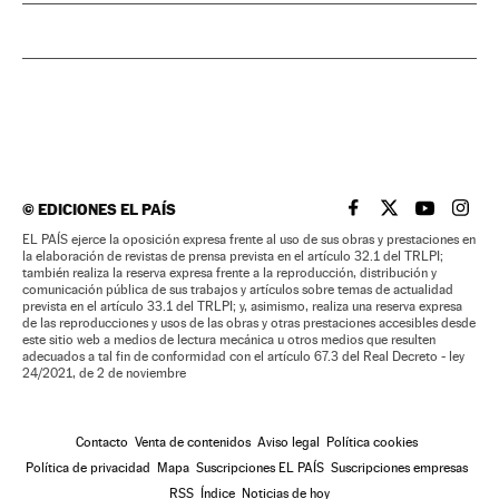
©
EDICIONES EL PAÍS
EL PAÍS BRASIL EN
EL PAÍS BRASI
EL PAÍS B
EL PA
EL PAÍS ejerce la oposición expresa frente al uso de sus obras y prestaciones en
la elaboración de revistas de prensa prevista en el artículo 32.1 del TRLPI;
también realiza la reserva expresa frente a la reproducción, distribución y
comunicación pública de sus trabajos y artículos sobre temas de actualidad
prevista en el artículo 33.1 del TRLPI; y, asimismo, realiza una reserva expresa
de las reproducciones y usos de las obras y otras prestaciones accesibles desde
este sitio web a medios de lectura mecánica u otros medios que resulten
adecuados a tal fin de conformidad con el artículo 67.3 del Real Decreto - ley
24/2021, de 2 de noviembre
Contacto
Venta de contenidos
Aviso legal
Política cookies
Política de privacidad
Mapa
Suscripciones EL PAÍS
Suscripciones empresas
RSS
Índice
Noticias de hoy