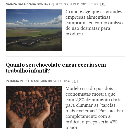
NAIARA GALARRAGA GORTÁZAR
|
Barreiras
|
JUN 11, 2019 - 16:00
EDT
Grupo exige que as grandes
empresas alimentícias
cumpram seu compromisso
de não desmatar para
produzir
Quanto seu chocolate encareceria sem
trabalho infantil?
PATRICIA PEIRÓ
|
Madri
|
JUN 08, 2019 - 12:40
EDT
Modelo criado por dois
economistas mostra que
com 2,8% de aumento daria
para eliminar as "tarefas
mais extremas”. Para acabar
completamente com a
prática, o preço seria 47%
maior