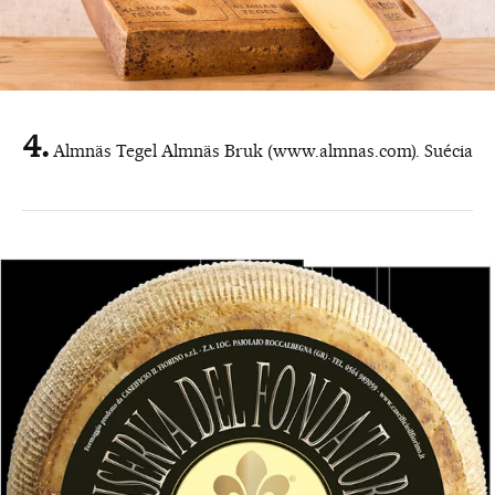
Almnäs Tegel Almnäs Bruk (www.almnas.com). Suécia