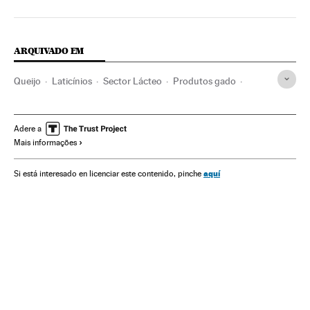
ARQUIVADO EM
Queijo
Laticínios
Sector Lácteo
Produtos gado
Gado
Ingredientes receitas
Gastronomia
Cultura
Agronegócio
Espanha
Adere a
Mais informações
aquí
Si está interesado en licenciar este contenido, pinche