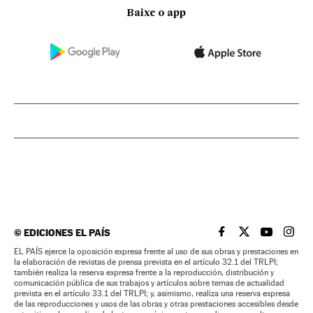
Baixe o app
©
EDICIONES EL PAÍS
EL PAÍS BRASIL EN
EL PAÍS BRASI
EL PAÍS B
EL PA
EL PAÍS ejerce la oposición expresa frente al uso de sus obras y prestaciones en
la elaboración de revistas de prensa prevista en el artículo 32.1 del TRLPI;
también realiza la reserva expresa frente a la reproducción, distribución y
comunicación pública de sus trabajos y artículos sobre temas de actualidad
prevista en el artículo 33.1 del TRLPI; y, asimismo, realiza una reserva expresa
de las reproducciones y usos de las obras y otras prestaciones accesibles desde