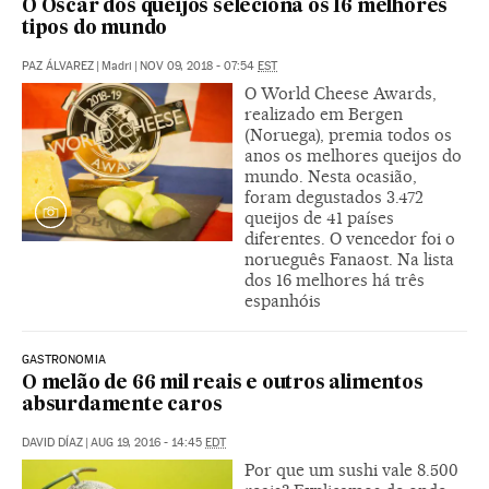
O Oscar dos queijos seleciona os 16 melhores
tipos do mundo
PAZ ÁLVAREZ
|
Madri
|
NOV 09, 2018 - 07:54
EST
O World Cheese Awards,
realizado em Bergen
(Noruega), premia todos os
anos os melhores queijos do
mundo. Nesta ocasião,
foram degustados 3.472
queijos de 41 países
diferentes. O vencedor foi o
norueguês Fanaost. Na lista
dos 16 melhores há três
espanhóis
GASTRONOMIA
O melão de 66 mil reais e outros alimentos
absurdamente caros
DAVID DÍAZ
|
AUG 19, 2016 - 14:45
EDT
Por que um sushi vale 8.500