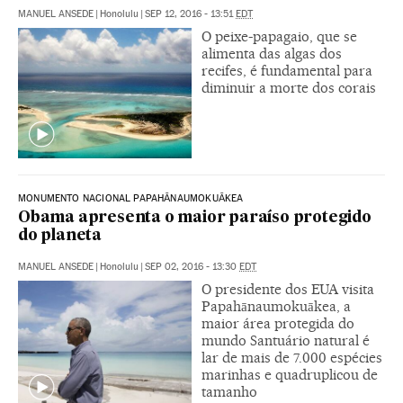
MANUEL ANSEDE
|
Honolulu
|
SEP 12, 2016 - 13:51
EDT
O peixe-papagaio, que se
alimenta das algas dos
recifes, é fundamental para
diminuir a morte dos corais
MONUMENTO NACIONAL PAPAHĀNAUMOKUĀKEA
Obama apresenta o maior paraíso protegido
do planeta
MANUEL ANSEDE
|
Honolulu
|
SEP 02, 2016 - 13:30
EDT
O presidente dos EUA visita
Papahānaumokuākea, a
maior área protegida do
mundo Santuário natural é
lar de mais de 7.000 espécies
marinhas e quadruplicou de
tamanho