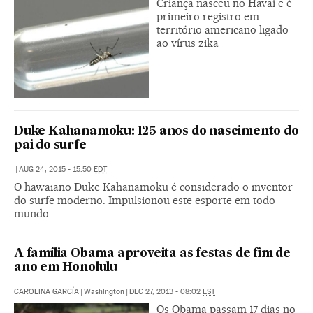
Criança nasceu no Havaí e é
primeiro registro em
território americano ligado
ao vírus zika
Duke Kahanamoku: 125 anos do nascimento do
pai do surfe
|
AUG 24, 2015 - 15:50
EDT
O hawaiano Duke Kahanamoku é considerado o inventor
do surfe moderno. Impulsionou este esporte em todo
mundo
A família Obama aproveita as festas de fim de
ano em Honolulu
CAROLINA GARCÍA
|
Washington
|
DEC 27, 2013 - 08:02
EST
Os Obama passam 17 dias no