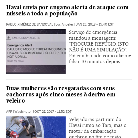
Havaí envia por engano alerta de ataque com
mísseis a toda a população
PABLO XIMÉNEZ DE SANDOVAL
|
Los Angeles
|
JAN 13, 2018 - 15:40
EST
Serviço de emergência
mandou a mensagem:
“PROCURE REFÚGIO. ISTO
NÃO É UMA SIMULAÇÃO”.
Foi confirmado como alarme
falso 40 minutos depois
Duas mulheres são resgatadas com seus
cachorros após cinco meses à deriva em
veleiro
AFP
|
Washington
|
OCT 27, 2017 - 11:52
EDT
Velejadoras partiram do
Havaí rumo ao Taiti, mas o
motor da embarcação
quebrou no fim de maio