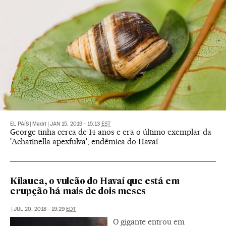
EL PAÍS
|
Madri
|
JAN 15, 2019 - 15:13
EST
George tinha cerca de 14 anos e era o último exemplar da
'Achatinella apexfulva', endêmica do Havaí
Kilauea, o vulcão do Havaí que está em
erupção há mais de dois meses
|
JUL 20, 2018 - 19:29
EDT
O gigante entrou em