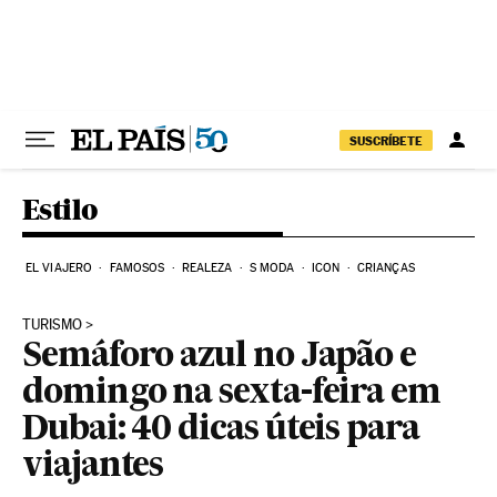
Pular para o conteúdo
SUSCRÍBETE
Estilo
EL VIAJERO
FAMOSOS
REALEZA
S MODA
ICON
CRIANÇAS
TURISMO
Semáforo azul no Japão e
domingo na sexta-feira em
Dubai: 40 dicas úteis para
viajantes