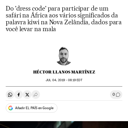
Do 'dress code' para participar de um
safári na África aos vários significados da
palavra kiwi na Nova Zelândia, dados para
você levar na mala
HÉCTOR LLANOS MARTÍNEZ
JUL
04, 2019 - 08:19
EDT
0
Compartir en Whatsapp
Compartir en Facebook
Compartir en Twitter
Desplegar Redes Sociales
Comen
Añadir EL PAÍS en Google