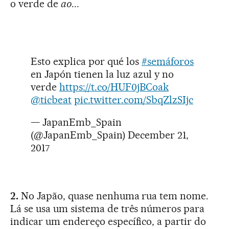
o verde de
ao
...
Esto explica por qué los
#semáforos
en Japón tienen la luz azul y no
verde
https://t.co/HUF0jBCoak
@ticbeat
pic.twitter.com/SbqZlzSIjc
— JapanEmb_Spain
(@JapanEmb_Spain)
December 21,
2017
2.
No Japão, quase nenhuma rua tem nome.
Lá se usa um sistema de três números para
indicar um endereço específico, a partir do