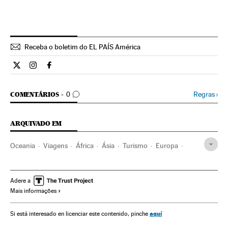
Receba o boletim do EL PAÍS América
Estilo El País Brasil en Twitter
Estilo El País Brasil en Instagram
Estilo El País Brasil en Facebook
COMENTÁRIOS
Regras
›
COMENTÁRIOS
0
ARQUIVADO EM
Oceania
Viagens
África
Ásia
Turismo
Europa
América
Verne
Adere a
Mais informações
aquí
Si está interesado en licenciar este contenido, pinche