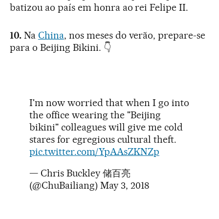
batizou ao país em honra ao rei Felipe II.
10.
Na
China
, nos meses do verão, prepare-se
para o Beijing Bikini. 👇
I'm now worried that when I go into
the office wearing the "Beijing
bikini" colleagues will give me cold
stares for egregious cultural theft.
pic.twitter.com/YpAAsZKNZp
— Chris Buckley 储百亮
(@ChuBailiang)
May 3, 2018