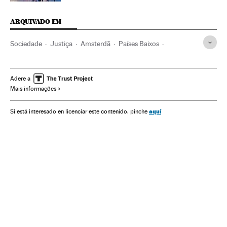
ARQUIVADO EM
Sociedade
Justiça
Amsterdã
Países Baixos
Prostituição
Exploração sexual
Crimes sexuais
Europa Ocidental
Delitos
Europa
Problemas sociais
Adere a
Mais informações
aquí
Si está interesado en licenciar este contenido, pinche