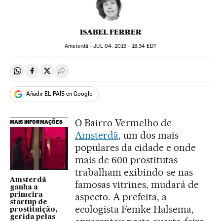
ISABEL FERRER
Amsterdã -
JUL
04, 2019 - 18:34
EDT
Compartir en Whatsapp
Compartir en Facebook
Compartir en Twitter
Desplegar Redes Sociales
Añadir EL PAÍS en Google
O Bairro Vermelho de
MAIS INFORMAÇÕES
Amsterdã
, um dos mais
populares da cidade e onde
mais de 600 prostitutas
trabalham exibindo-se nas
Amsterdã
famosas vitrines, mudará de
ganha a
aspecto. A prefeita, a
primeira
startup de
ecologista Femke Halsema,
prostituição,
gerida pelas