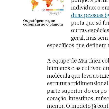
indivíduo: o em
duas pessoas (
Os patógenos que
preta que só fo
colonizarão o planeta
outras espécies
geral, mas sem 
específicos que definem
A equipe de Martínez co
humanos e as cultivou e
molécula que leva ao iní
estrutura tridimensional 
parte superior do corpo
coração, intestinos, músc
menor. O modelo já conté