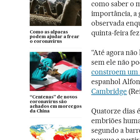
como saber o m
importância, a
observada enqu
quinta-feira fez
Como as alpacas
podem ajudar a frear
o coronavírus
“Até agora não
sem ele não p
constroem um 
espanhol Alfon
Cambridge
(Rei
“Centenas” de novos
coronavírus são
achados em morcegos
Quatorze dias 
da China
embriões hum
segundo a barre
porque a parti