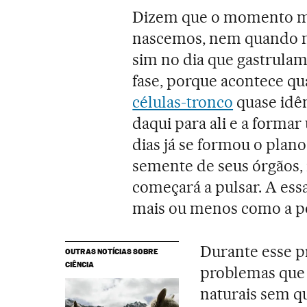
Dizem que o momento ma
nascemos, nem quando 
sim no dia que gastrula
fase, porque acontece q
células-tronco
quase idê
daqui para ali e a formar
dias já se formou o plan
semente de seus órgãos, 
começará a pulsar. A es
mais ou menos como a po
Durante esse p
OUTRAS NOTÍCIAS SOBRE
CIÊNCIA
problemas qu
naturais sem q