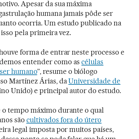
otivo. Apesar da sua máxima
 gastrulação humana jamais pôde ser
anto ocorria. Um estudo publicado na
 isso pela primeira vez.
 houve forma de entrar neste processo e
odemos entender como as
células
ser humano
”, resume o biólogo
so Martínez Árias, da
Universidade de
no Unido) e principal autor do estudo.
é o tempo máximo durante o qual
anos são
cultivados fora do útero
ira legal imposta por muitos países,
r desse ponto se pode falar que há um