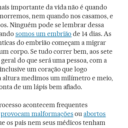
is importante da vida não é quando
morremos, nem quando nos casamos, e
mos. Ninguém pode se lembrar dessa
uando
somos um embrião
de 14 dias. As
nticas do embrião começam a migrar
 um corpo. Se tudo correr bem, aos sete
o geral do que será uma pessoa, com a
inclusive um coração que logo
sa altura medimos um milímetro e meio,
nta de um lápis bem afiado.
rocesso acontecem frequentes
e
provocam malformações
ou
abortos
ue os pais nem seus médicos tenham