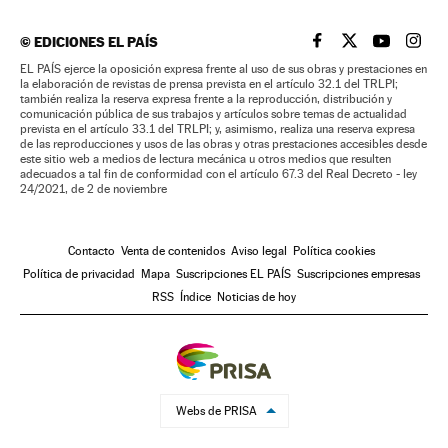
©
EDICIONES EL PAÍS
EL PAÍS BRASIL EN
EL PAÍS BRASI
EL PAÍS B
EL PA
EL PAÍS ejerce la oposición expresa frente al uso de sus obras y prestaciones en
la elaboración de revistas de prensa prevista en el artículo 32.1 del TRLPI;
también realiza la reserva expresa frente a la reproducción, distribución y
comunicación pública de sus trabajos y artículos sobre temas de actualidad
prevista en el artículo 33.1 del TRLPI; y, asimismo, realiza una reserva expresa
de las reproducciones y usos de las obras y otras prestaciones accesibles desde
este sitio web a medios de lectura mecánica u otros medios que resulten
adecuados a tal fin de conformidad con el artículo 67.3 del Real Decreto - ley
24/2021, de 2 de noviembre
Contacto
Venta de contenidos
Aviso legal
Política cookies
Política de privacidad
Mapa
Suscripciones EL PAÍS
Suscripciones empresas
RSS
Índice
Noticias de hoy
Webs de PRISA