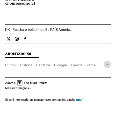
cromossomo 21
Receba o boletim do EL PAÍS América
Internacional El País Brasil en Twitter
Internacional El País Brasil en Instagram
Internacional El País Brasil en Facebook
ARQUIVADO EM
Humor
História
Genética
Biologia
Ciência
Verne
Adere a
Mais informações
aquí
Si está interesado en licenciar este contenido, pinche