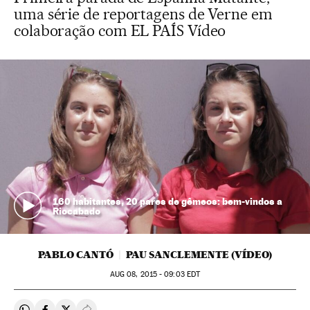
uma série de reportagens de Verne em
colaboração com EL PAÍS Vídeo
160 habitantes, 20 pares de gêmeos: bem-vindos a
Riocabado
PABLO CANTÓ
PAU SANCLEMENTE (VÍDEO)
AUG
08, 2015 - 09:03
EDT