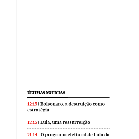
ÚLTIMAS NOTICIAS
Bolsonaro, a destruição como
12:15
estratégia
Lula, uma ressurreição
12:15
O programa eleitoral de Lula da
21:14