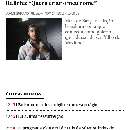
Rafinha: “Quero criar o meu nome”
JORDI QUIXANO
|
Glasgow
|
NOV 24, 2016 - 15:59
EST
Meia de Barça e seleção
brasileira conta que
começou como goleiro e
quer deixar de ser "filho do
Mazinho"
ÚLTIMAS NOTICIAS
Bolsonaro, a destruição como estratégia
12:15
Lula, uma ressurreição
12:15
O programa eleitoral de Lula da Silva: subidas de
21:14