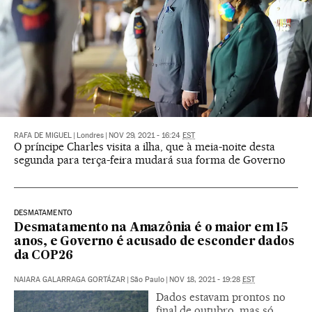
RAFA DE MIGUEL
|
Londres
|
NOV 29, 2021 - 16:24
EST
O príncipe Charles visita a ilha, que à meia-noite desta
segunda para terça-feira mudará sua forma de Governo
DESMATAMENTO
Desmatamento na Amazônia é o maior em 15
anos, e Governo é acusado de esconder dados
da COP26
NAIARA GALARRAGA GORTÁZAR
|
São Paulo
|
NOV 18, 2021 - 19:28
EST
Dados estavam prontos no
final de outubro, mas só