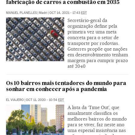
fabricação de carros a combustão em 2035
MANUEL PLANELLES
|
Madri
|
OCT 14, 2021 - 17:43
EDT
Secretário-geral da
organização define pela
primeira vez uma meta
concreta para o setor de
transporte por rodovias.
Guterres propõe que nações
em desenvolvimento tenham
margem para cumprir prazo
até 2040
Os 10 bairros mais tentadores do mundo para
sonhar em conhecer após a pandemia
EL VIAJERO
|
OCT 11, 2020 - 10:54
EDT
A lista da ‘Time Out’, que
anualmente classifica os
melhores bairros do mundo
para se viver, faz neste ano
uma especial insistência nas