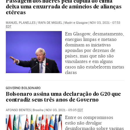
Passagem dos líderes pela cúpula do clima
deixa uma enxurrada de anúncios de alianças
etéreas
MANUEL PLANELLES
/
RAFA DE MIGUEL
|
Madri e Glasgow
|
NOV 03, 2021 - 07:53
EDT
Em Glasgow, desmatamento,
energias limpas e metano
dominam as iniciativas
apoiadas por dezenas de
países, mas que não são
vinculantes e em alguns
casos não estabelecem metas
claras
GOVERNO BOLSONARO
Bolsonaro assina uma declaração do G20 que
contradiz seus três anos de Governo
AFONSO BENITES
|
Brasília
|
NOV 03, 2021 - 05:05
EDT
Entre os compromissos
estão não divulgar
desinformação sobre vacinas