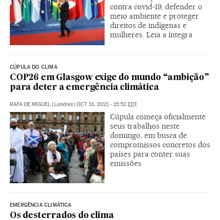
contra covid-19, defender o
meio ambiente e proteger
direitos de indígenas e
mulheres. Leia a íntegra
CÚPULA DO CLIMA
COP26 em Glasgow exige do mundo “ambição”
para deter a emergência climática
RAFA DE MIGUEL
|
Londres
|
OCT 31, 2021 - 15:52
EDT
Cúpula começa oficialmente
seus trabalhos neste
domingo, em busca de
compromissos concretos dos
países para conter suas
emissões
EMERGÊNCIA CLIMÁTICA
Os desterrados do clima