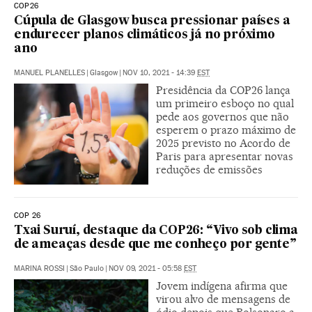
COP26
Cúpula de Glasgow busca pressionar países a
endurecer planos climáticos já no próximo
ano
MANUEL PLANELLES
|
Glasgow
|
NOV 10, 2021 - 14:39
EST
Presidência da COP26 lança
um primeiro esboço no qual
pede aos governos que não
esperem o prazo máximo de
2025 previsto no Acordo de
Paris para apresentar novas
reduções de emissões
COP 26
Txai Suruí, destaque da COP26: “Vivo sob clima
de ameaças desde que me conheço por gente”
MARINA ROSSI
|
São Paulo
|
NOV 09, 2021 - 05:58
EST
Jovem indígena afirma que
virou alvo de mensagens de