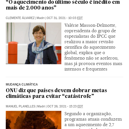
“O aquecimento do último século é inédito em
mais de 2.000 anos”
CLEMENTE ÁLVAREZ
|
Madri
|
OCT 31, 2021 - 10:03
EDT
Valérie Masson-Delmotte,
copresidenta do grupo de
especialistas do IPCC que
realizou a maior revisão
científica do aquecimento
global, explica que o
fenômeno não se acelerou,
mas já provoca eventos mais
intensos e frequentes
MUDANÇA CLIMÁTICA
ONU diz que países devem dobrar metas
climáticas para evitar “catástrofe”
MANUEL PLANELLES
|
Madri
|
OCT 26, 2021 - 15:23
EDT
Segundo a organização,
programas atuais conduzem
a um aquecimento de 2,7