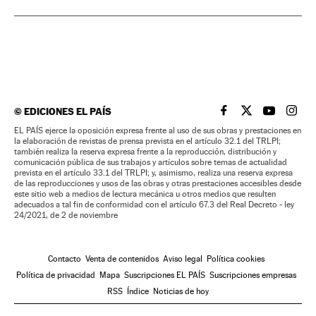
©
EDICIONES EL PAÍS
EL PAÍS BRASIL EN
EL PAÍS BRASI
EL PAÍS B
EL PA
EL PAÍS ejerce la oposición expresa frente al uso de sus obras y prestaciones en
la elaboración de revistas de prensa prevista en el artículo 32.1 del TRLPI;
también realiza la reserva expresa frente a la reproducción, distribución y
comunicación pública de sus trabajos y artículos sobre temas de actualidad
prevista en el artículo 33.1 del TRLPI; y, asimismo, realiza una reserva expresa
de las reproducciones y usos de las obras y otras prestaciones accesibles desde
este sitio web a medios de lectura mecánica u otros medios que resulten
adecuados a tal fin de conformidad con el artículo 67.3 del Real Decreto - ley
24/2021, de 2 de noviembre
Contacto
Venta de contenidos
Aviso legal
Política cookies
Política de privacidad
Mapa
Suscripciones EL PAÍS
Suscripciones empresas
RSS
Índice
Noticias de hoy