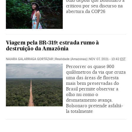
ódio depois que Bolsonaro a
criticou por seu discurso na
abertura da COP26
Viagem pela BR-319: estrada rumo à
destruição da Amazônia
NAIARA GALARRAGA GORTÁZAR
|
Realidade (Amazonas)
|
NOV 07, 2021 - 13:42
EST
Percorrer os quase 900
quilômetros da via que cruza
uma das áreas de floresta
mais bem preservadas do
Brasil permite observar a
olho nu como o
desmatamento avança.
Bolsonaro pretende asfaltá-
la totalmente