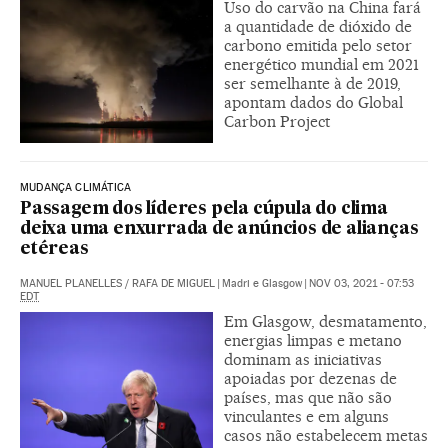
Uso do carvão na China fará
a quantidade de dióxido de
carbono emitida pelo setor
energético mundial em 2021
ser semelhante à de 2019,
apontam dados do Global
Carbon Project
MUDANÇA CLIMÁTICA
Passagem dos líderes pela cúpula do clima
deixa uma enxurrada de anúncios de alianças
etéreas
MANUEL PLANELLES
/
RAFA DE MIGUEL
|
Madri e Glasgow
|
NOV 03, 2021 - 07:53
EDT
Em Glasgow, desmatamento,
energias limpas e metano
dominam as iniciativas
apoiadas por dezenas de
países, mas que não são
vinculantes e em alguns
casos não estabelecem metas