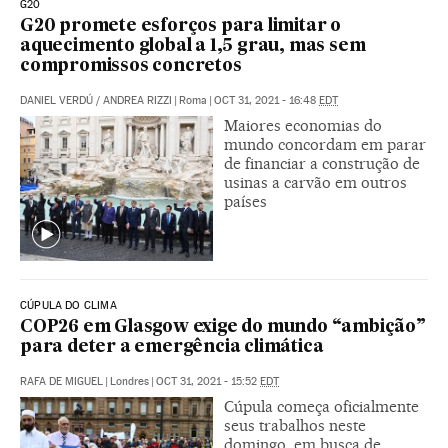
G20
G20 promete esforços para limitar o
aquecimento global a 1,5 grau, mas sem
compromissos concretos
DANIEL VERDÚ
/
ANDREA RIZZI
|
Roma
|
OCT 31, 2021 - 16:48
EDT
Maiores economias do
mundo concordam em parar
de financiar a construção de
usinas a carvão em outros
países
CÚPULA DO CLIMA
COP26 em Glasgow exige do mundo “ambição”
para deter a emergência climática
RAFA DE MIGUEL
|
Londres
|
OCT 31, 2021 - 15:52
EDT
Cúpula começa oficialmente
seus trabalhos neste
domingo, em busca de