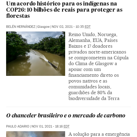
Um acordo histórico para os indígenas na
COP26: 10 bilhões de reais para proteger as
florestas
BELÉN HERNÁNDEZ
|
Glasgow
|
NOV 02, 2021 - 10:35
EDT
Reino Unido, Noruega,
Alemanha, EUA, Países
Baixos e 17 doadores
privados norte-americanos
se comprometem na Cúpula
do Clima de Glasgow a
apoiar com um
financiamento direto os
povos nativos e as
comunidades locais,
guardiões de 80% da
biodiversidade da Terra
O chanceler brasileiro e o mercado de carbono
PAULO ADARIO
|
NOV 01, 2021 - 18:16
EDT
A solução para a emergência