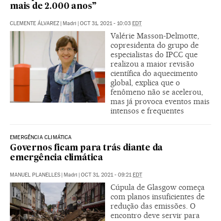
mais de 2.000 anos”
CLEMENTE ÁLVAREZ
|
Madri
|
OCT 31, 2021 - 10:03
EDT
Valérie Masson-Delmotte,
copresidenta do grupo de
especialistas do IPCC que
realizou a maior revisão
científica do aquecimento
global, explica que o
fenômeno não se acelerou,
mas já provoca eventos mais
intensos e frequentes
EMERGÊNCIA CLIMÁTICA
Governos ficam para trás diante da
emergência climática
MANUEL PLANELLES
|
Madri
|
OCT 31, 2021 - 09:21
EDT
Cúpula de Glasgow começa
com planos insuficientes de
redução das emissões. O
encontro deve servir para