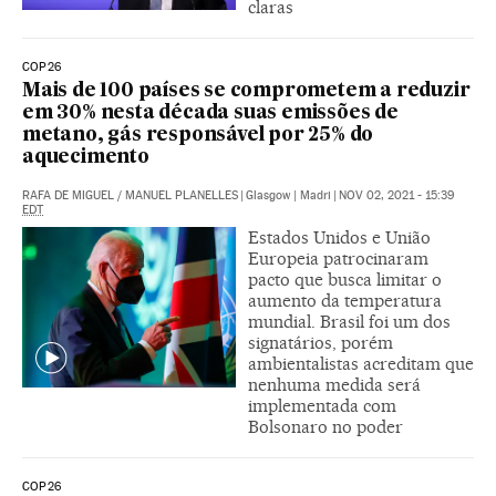
claras
COP26
Mais de 100 países se comprometem a reduzir
em 30% nesta década suas emissões de
metano, gás responsável por 25% do
aquecimento
RAFA DE MIGUEL
/
MANUEL PLANELLES
|
Glasgow | Madri
|
NOV 02, 2021 - 15:39
EDT
Estados Unidos e União
Europeia patrocinaram
pacto que busca limitar o
aumento da temperatura
mundial. Brasil foi um dos
signatários, porém
ambientalistas acreditam que
nenhuma medida será
implementada com
Bolsonaro no poder
COP26