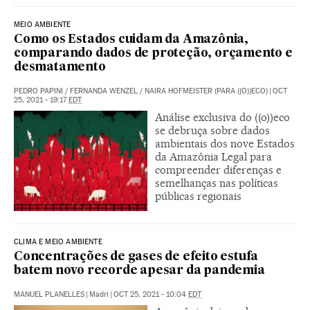
MEIO AMBIENTE
Como os Estados cuidam da Amazônia,
comparando dados de proteção, orçamento e
desmatamento
PEDRO PAPINI
/
FERNANDA WENZEL
/
NAIRA HOFMEISTER (PARA ((O))ECO)
|
OCT
25, 2021 - 19:17
EDT
Análise exclusiva do ((o))eco
se debruça sobre dados
ambientais dos nove Estados
da Amazônia Legal para
compreender diferenças e
semelhanças nas políticas
públicas regionais
CLIMA E MEIO AMBIENTE
Concentrações de gases de efeito estufa
batem novo recorde apesar da pandemia
MANUEL PLANELLES
|
Madri
|
OCT 25, 2021 - 10:04
EDT