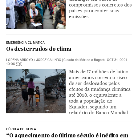
compromissos concretos dos
países para conter suas
emissões
EMERGÊNCIA CLIMÁTICA
Os desterrados do clima
LORENA ARROYO
/
JORGE GALINDO
|
Cidade do México e Bogotá
|
OCT 31, 2021 -
10:06
EDT
Mais de 17 milhões de latino-
americanos correm o risco
de ser deslocados pelos
efeitos da mudança climática
até 2050, o equivalente a
toda a população do
Equador, segundo um
relatório do Banco Mundial
CÚPULA DO CLIMA
“O aquecimento do último século é inédito em