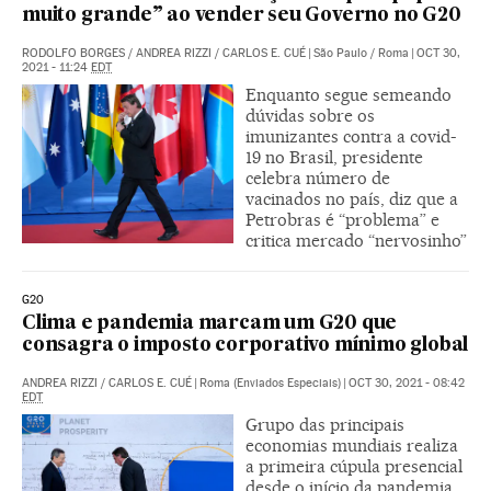
muito grande” ao vender seu Governo no G20
RODOLFO BORGES
/
ANDREA RIZZI
/
CARLOS E. CUÉ
|
São Paulo / Roma
|
OCT 30,
2021 - 11:24
EDT
Enquanto segue semeando
dúvidas sobre os
imunizantes contra a covid-
19 no Brasil, presidente
celebra número de
vacinados no país, diz que a
Petrobras é “problema” e
critica mercado “nervosinho”
G20
Clima e pandemia marcam um G20 que
consagra o imposto corporativo mínimo global
ANDREA RIZZI
/
CARLOS E. CUÉ
|
Roma (Enviados Especiais)
|
OCT 30, 2021 - 08:42
EDT
Grupo das principais
economias mundiais realiza
a primeira cúpula presencial
desde o início da pandemia