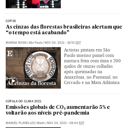
COP26
As cinzas das florestas brasileiras alertam que
“o tempo está acabando”
MARINA ROSSI
|
São Paulo
|
NOV 04, 2021 - 18:52
EDT
Artistas pintam em São
Paulo imenso painel com
mistura feita com tinta e 200
quilos de cinzas colhidas
após queimadas na
Amazônia, no Pantanal, no
Cerrado e na Mata Atlântica
CÚPULA DO CLIMA 2021
Emissões globais de CO₂ aumentarão 5% e
voltarão aos níveis pré-pandemia
MANUEL PLANELLES
|
Madri
|
NOV 04, 2021 - 08:44
EDT