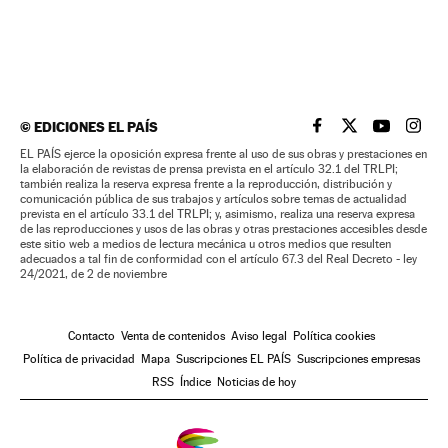
©
EDICIONES EL PAÍS
EL PAÍS BRASIL EN
EL PAÍS BRASI
EL PAÍS B
EL PA
EL PAÍS ejerce la oposición expresa frente al uso de sus obras y prestaciones en
la elaboración de revistas de prensa prevista en el artículo 32.1 del TRLPI;
también realiza la reserva expresa frente a la reproducción, distribución y
comunicación pública de sus trabajos y artículos sobre temas de actualidad
prevista en el artículo 33.1 del TRLPI; y, asimismo, realiza una reserva expresa
de las reproducciones y usos de las obras y otras prestaciones accesibles desde
este sitio web a medios de lectura mecánica u otros medios que resulten
adecuados a tal fin de conformidad con el artículo 67.3 del Real Decreto - ley
24/2021, de 2 de noviembre
Contacto
Venta de contenidos
Aviso legal
Política cookies
Política de privacidad
Mapa
Suscripciones EL PAÍS
Suscripciones empresas
RSS
Índice
Noticias de hoy