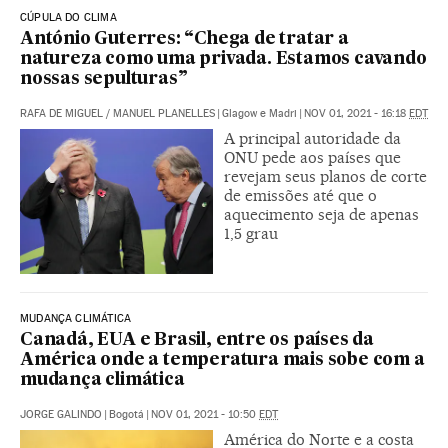
CÚPULA DO CLIMA
António Guterres: “Chega de tratar a
natureza como uma privada. Estamos cavando
nossas sepulturas”
RAFA DE MIGUEL
/
MANUEL PLANELLES
|
Glagow e Madri
|
NOV 01, 2021 - 16:18
EDT
A principal autoridade da
ONU pede aos países que
revejam seus planos de corte
de emissões até que o
aquecimento seja de apenas
1,5 grau
MUDANÇA CLIMÁTICA
Canadá, EUA e Brasil, entre os países da
América onde a temperatura mais sobe com a
mudança climática
JORGE GALINDO
|
Bogotá
|
NOV 01, 2021 - 10:50
EDT
América do Norte e a costa