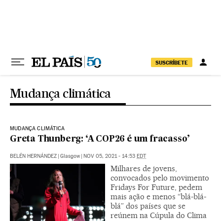
Pular para o conteúdo
SUSCRÍBETE
Mudança climática
MUDANÇA CLIMÁTICA
Greta Thunberg: ‘A COP26 é um fracasso’
BELÉN HERNÁNDEZ
|
Glasgow
|
NOV 05, 2021 - 14:53
EDT
Milhares de jovens,
convocados pelo movimento
Fridays For Future, pedem
mais ação e menos “blá-blá-
blá” dos países que se
reúnem na Cúpula do Clima