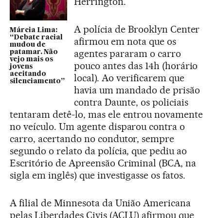
Herrington.
A polícia de Brooklyn Center
Márcia Lima:
“Debate racial
afirmou em nota que os
mudou de
agentes pararam o carro
patamar. Não
vejo mais os
pouco antes das 14h (horário
jovens
aceitando
local). Ao verificarem que
silenciamento”
havia um mandado de prisão
contra Daunte, os policiais
tentaram detê-lo, mas ele entrou novamente
no veículo. Um agente disparou contra o
carro, acertando no condutor, sempre
segundo o relato da polícia, que pediu ao
Escritório de Apreensão Criminal (BCA, na
sigla em inglês) que investigasse os fatos.
A filial de Minnesota da União Americana
pelas Liberdades Civis (ACLU) afirmou que