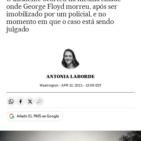
onde George Floyd morreu, após ser
imobilizado por um policial, e no
momento em que o caso está sendo
julgado
ANTONIA LABORDE
Washington -
APR
12, 2021 - 13:09
EDT
Compartir en Whatsapp
Compartir en Facebook
Compartir en Twitter
Desplegar Redes Sociales
Añadir EL PAÍS en Google