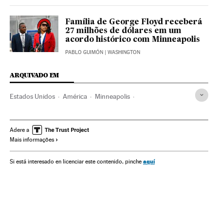
Família de George Floyd receberá
27 milhões de dólares em um
acordo histórico com Minneapolis
PABLO GUIMÓN
| WASHINGTON
ARQUIVADO EM
Estados Unidos
América
Minneapolis
Violencia policial
Racismo
George Floyd
Abuso policial
Protestas sociales
Problemas sociales
Adere a
Mais informações
Policía
Delitos odio
aquí
Si está interesado en licenciar este contenido, pinche