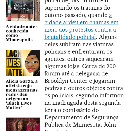
pouco depois do tiroteio,
superando os traumas do
outono passado, quando
a
cidade ardeu em chamas em
A cidade antes
meio aos protestos contra a
conhecida
brutalidade policial
. Alguns
como
Minneapolis
deles subiram nas viaturas
policiais e enfrentaram os
agentes; outros saquearam
algumas lojas. Cerca de 200
foram até a delegacia de
Brooklyn Center e jogaram
Alicia Garza, a
ativista cuja
pedras e outros objetos contra
mensagem nas
os policiais, segundo informou
redes deu
origem ao
na madrugada desta segunda-
‘Black Lives
Matter’
feira o comissário do
Departamento de Segurança
Pública de Minnesota, John