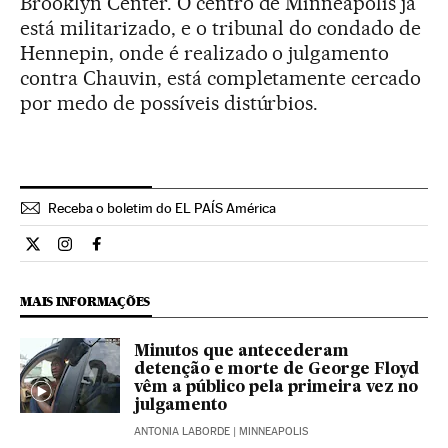
Brooklyn Center. O centro de Minneapolis já
está militarizado, e o tribunal do condado de
Hennepin, onde é realizado o julgamento
contra Chauvin, está completamente cercado
por medo de possíveis distúrbios.
Receba o boletim do EL PAÍS América
Internacional El País Brasil en Twitter
Internacional El País Brasil en Instagram
Internacional El País Brasil en Facebook
MAIS INFORMAÇÕES
Minutos que antecederam
detenção e morte de George Floyd
vêm a público pela primeira vez no
julgamento
ANTONIA LABORDE
| MINNEAPOLIS