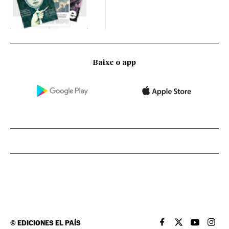
Baixe o app
©
EDICIONES EL PAÍS
EL PAÍS BRASIL EN
EL PAÍS BRASI
EL PAÍS B
EL PA