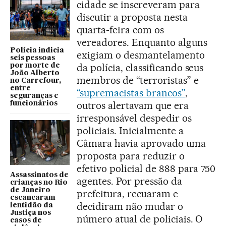
cidade se inscreveram para
discutir a proposta nesta
quarta-feira com os
vereadores. Enquanto alguns
Polícia indicia
exigiam o desmantelamento
seis pessoas
da polícia, classificando seus
por morte de
João Alberto
membros de “terroristas” e
no Carrefour,
entre
“supremacistas brancos”
,
seguranças e
outros alertavam que era
funcionários
irresponsável despedir os
policiais. Inicialmente a
Câmara havia aprovado uma
proposta para reduzir o
efetivo policial de 888 para 750
Assassinatos de
agentes. Por pressão da
crianças no Rio
de Janeiro
prefeitura, recuaram e
escancaram
decidiram não mudar o
lentidão da
Justiça nos
número atual de policiais. O
casos de