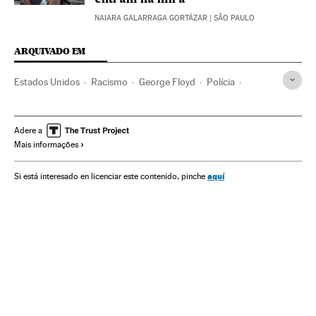
NAIARA GALARRAGA GORTÁZAR
| SÃO PAULO
ARQUIVADO EM
Estados Unidos
Racismo
George Floyd
Polícia
Movimiento Black Lives Matter
América
Violência policial
Violência racial
Protestos sociais
Adere a
Mais informações
Negros
aquí
Si está interesado en licenciar este contenido, pinche