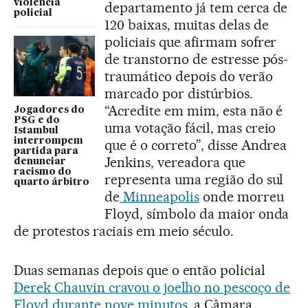
violência
departamento já tem cerca de
policial
120 baixas, muitas delas de
policiais que afirmam sofrer
de transtorno de estresse pós-
traumático depois do verão
marcado por distúrbios.
“Acredite em mim, esta não é
Jogadores do
PSG e do
uma votação fácil, mas creio
Istambul
interrompem
que é o correto”, disse Andrea
partida para
Jenkins, vereadora que
denunciar
racismo do
representa uma região do sul
quarto árbitro
de
Minneapolis
onde morreu
Floyd, símbolo da maior onda
de protestos raciais em meio século.
Duas semanas depois que o então policial
Derek Chauvin cravou o joelho no pescoço de
Floyd durante nove minutos
, a Câmara