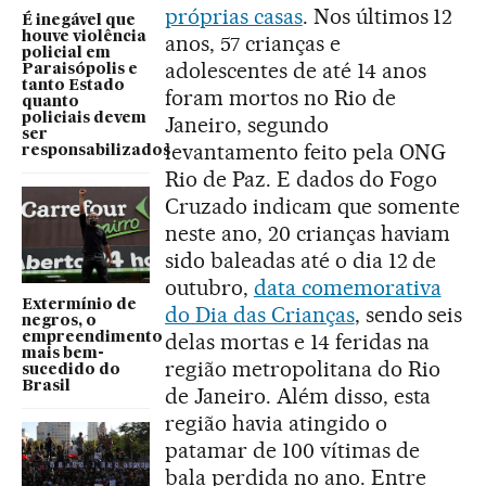
próprias casas
. Nos últimos 12
É inegável que
houve violência
anos, 57 crianças e
policial em
adolescentes de até 14 anos
Paraisópolis e
tanto Estado
foram mortos no Rio de
quanto
policiais devem
Janeiro, segundo
ser
levantamento feito pela ONG
responsabilizados
Rio de Paz. E dados do Fogo
Cruzado indicam que somente
neste ano, 20 crianças haviam
sido baleadas até o dia 12 de
outubro,
data comemorativa
Extermínio de
do Dia das Crianças
, sendo seis
negros, o
delas mortas e 14 feridas na
empreendimento
mais bem-
região metropolitana do Rio
sucedido do
Brasil
de Janeiro. Além disso, esta
região havia atingido o
patamar de 100 vítimas de
bala perdida no ano. Entre