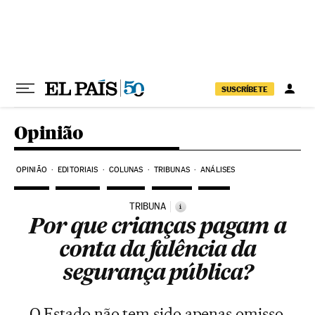
Pular para o conteúdo
SUSCRÍBETE
Opinião
OPINIÃO
EDITORIAIS
COLUNAS
TRIBUNAS
ANÁLISES
TRIBUNA
i
Por que crianças pagam a
conta da falência da
segurança pública?
O Estado não tem sido apenas omisso,