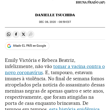
BRUNA PRADO (AP)
DANIELLE TSUCHIDA
DEC
08, 2020 - 08:59
EST
Compartir en Whatsapp
Compartir en Facebook
Compartir en Twitter
Desplegar Redes Sociales
Añadir EL PAÍS en Google
Emily Victória e Rebeca Beatriz,
infelizmente, não vão
tomar a vacina contra o
novo coronavírus
. E, tampouco, estavam
imunes à violência. No final de semana fomos
atropelados pela notícia do assassinato dessas
meninas negras de apenas quatro e sete anos,
respectivamente, que foram atingidas na
porta de casa enquanto brincavam. De
tempos em tempos,
esta história epidêmica