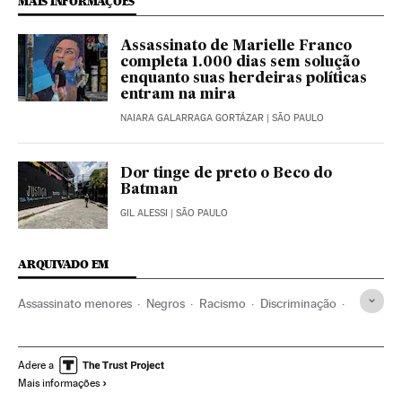
MAIS INFORMAÇÕES
Assassinato de Marielle Franco
completa 1.000 dias sem solução
enquanto suas herdeiras políticas
entram na mira
NAIARA GALARRAGA GORTÁZAR
| SÃO PAULO
Dor tinge de preto o Beco do
Batman
GIL ALESSI
| SÃO PAULO
ARQUIVADO EM
Assassinato menores
Negros
Racismo
Discriminação
Violência policial
Polícia
Abuso policial
Desigualdade econômica
Desigualdade social
Adere a
Mais informações
Estatuto Criança Adolescente
Distúrbios raciais