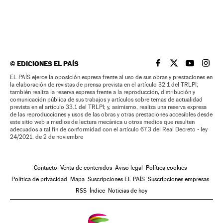
©
EDICIONES EL PAÍS
EL PAÍS BRASIL EN
EL PAÍS BRASI
EL PAÍS B
EL PA
EL PAÍS ejerce la oposición expresa frente al uso de sus obras y prestaciones en
la elaboración de revistas de prensa prevista en el artículo 32.1 del TRLPI;
también realiza la reserva expresa frente a la reproducción, distribución y
comunicación pública de sus trabajos y artículos sobre temas de actualidad
prevista en el artículo 33.1 del TRLPI; y, asimismo, realiza una reserva expresa
de las reproducciones y usos de las obras y otras prestaciones accesibles desde
este sitio web a medios de lectura mecánica u otros medios que resulten
adecuados a tal fin de conformidad con el artículo 67.3 del Real Decreto - ley
24/2021, de 2 de noviembre
Contacto
Venta de contenidos
Aviso legal
Política cookies
Política de privacidad
Mapa
Suscripciones EL PAÍS
Suscripciones empresas
RSS
Índice
Noticias de hoy