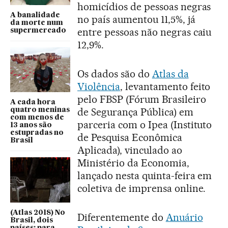
homicídios de pessoas negras
A banalidade
no país aumentou 11,5%, já
da morte num
entre pessoas não negras caiu
supermercado
12,9%.
Os dados são do
Atlas da
Violência
, levantamento feito
pelo FBSP (Fórum Brasileiro
A cada hora
de Segurança Pública) em
quatro meninas
com menos de
parceria com o Ipea (Instituto
13 anos são
estupradas no
de Pesquisa Econômica
Brasil
Aplicada), vinculado ao
Ministério da Economia,
lançado nesta quinta-feira em
coletiva de imprensa online.
(Atlas 2018) No
Diferentemente do
Anuário
Brasil, dois
países: para