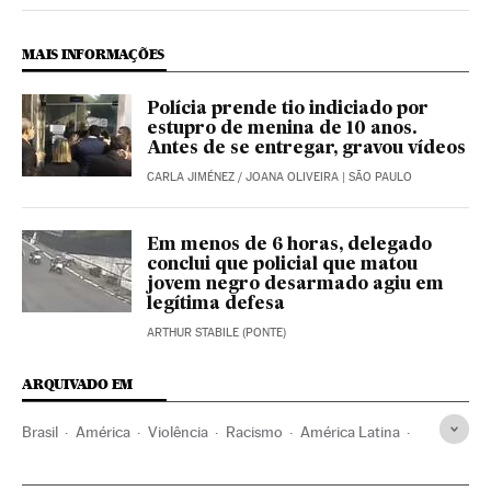
Brasil El País Brasil en Instagram
Brasil El País Brasil en Twitter
Brasil El País Brasil en Facebook
MAIS INFORMAÇÕES
Polícia prende tio indiciado por
estupro de menina de 10 anos.
Antes de se entregar, gravou vídeos
CARLA JIMÉNEZ
/
JOANA OLIVEIRA
| SÃO PAULO
Em menos de 6 horas, delegado
conclui que policial que matou
jovem negro desarmado agiu em
legítima defesa
ARTHUR STABILE (PONTE)
ARQUIVADO EM
Brasil
América
Violência
Racismo
América Latina
Mulheres
Negros