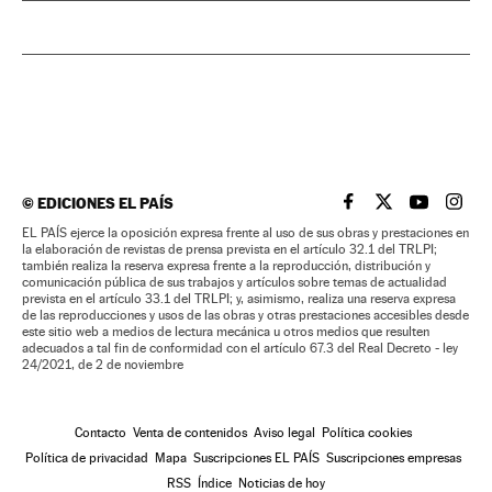
©
EDICIONES EL PAÍS
EL PAÍS BRASIL EN
EL PAÍS BRASI
EL PAÍS B
EL PA
EL PAÍS ejerce la oposición expresa frente al uso de sus obras y prestaciones en
la elaboración de revistas de prensa prevista en el artículo 32.1 del TRLPI;
también realiza la reserva expresa frente a la reproducción, distribución y
comunicación pública de sus trabajos y artículos sobre temas de actualidad
prevista en el artículo 33.1 del TRLPI; y, asimismo, realiza una reserva expresa
de las reproducciones y usos de las obras y otras prestaciones accesibles desde
este sitio web a medios de lectura mecánica u otros medios que resulten
adecuados a tal fin de conformidad con el artículo 67.3 del Real Decreto - ley
24/2021, de 2 de noviembre
Contacto
Venta de contenidos
Aviso legal
Política cookies
Política de privacidad
Mapa
Suscripciones EL PAÍS
Suscripciones empresas
RSS
Índice
Noticias de hoy