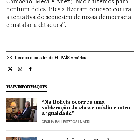
Camacho, Mesa e Áñez; “Não a fizemos para
nenhum deles. Eles a fizeram conosco contra
a tentativa de sequestro de nossa democracia
e instalar a ditadura”.
Receba o boletim do EL PAÍS América
Internacional El País Brasil en Twitter
Internacional El País Brasil en Instagram
Internacional El País Brasil en Facebook
MAIS INFORMAÇÕES
“Na Bolívia ocorreu uma
sublevação da classe média contra
a igualdade”
CECILIA BALLESTEROS
| MADRI