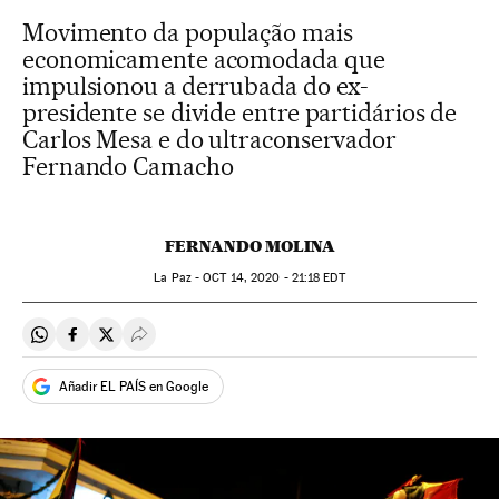
Movimento da população mais
economicamente acomodada que
impulsionou a derrubada do ex-
presidente se divide entre partidários de
Carlos Mesa e do ultraconservador
Fernando Camacho
FERNANDO MOLINA
La Paz -
OCT
14, 2020 - 21:18
EDT
Compartir en Whatsapp
Compartir en Facebook
Compartir en Twitter
Desplegar Redes Sociales
Añadir EL PAÍS en Google