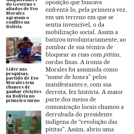
simpatizantes
oposição que buscava
do Governo e
enfrentá-lo, pela primeira vez,
aliados de Evo
Morales
em um terreno em que se
agravam o
conflito na
sentia invencível, o da
Bolívia
mobilização social. Assim a
batizou involuntariamente, ao
zombar de sua técnica de
bloquear as ruas com
pititas
,
cordas finas. A ironia de
Morales foi assumida como
Líder nas
pesquisas,
“nome de honra” pelos
partido de Evo
Morales tem
manifestantes e, com sua
chances de
derrota, fez história. A maior
ganhar eleições
na Bolívia no
parte dos meios de
primeiro turno
comunicação locais chamou a
derrubada do presidente
indígena de “revolução das
pititas”. Assim, abriu uma