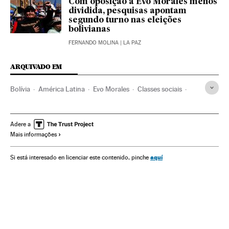
Com oposição a Evo Morales menos
dividida, pesquisas apontam
segundo turno nas eleições
bolivianas
FERNANDO MOLINA
| LA PAZ
ARQUIVADO EM
Bolívia
América Latina
Evo Morales
Classes sociais
Protestos sociais
La Paz
Jeanine Áñez
Eleições Bolívia
América
Carlos Mesa
Adere a
Mais informações
Luis Fernando Camacho
aquí
Si está interesado en licenciar este contenido, pinche