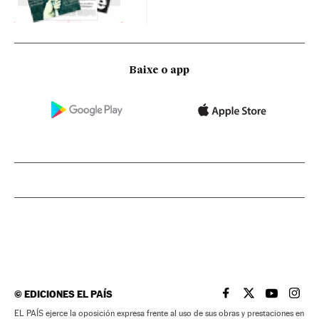
Baixe o app
©
EDICIONES EL PAÍS
EL PAÍS BRASIL EN
EL PAÍS BRASI
EL PAÍS B
EL PA
EL PAÍS ejerce la oposición expresa frente al uso de sus obras y prestaciones en