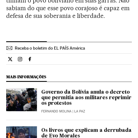
tinham o povo boliviano em suas garras. Não
sabiam do que esse povo corajoso é capaz em
defesa de sua soberania e liberdade.
Receba o boletim do EL PAÍS América
Opiniao El País Brasil en Twitter
Opiniao El País Brasil en Instagram
Opiniao El País Brasil en Facebook
MAIS INFORMAÇÕES
Governo da Bolívia anula o decreto
que permitia aos militares reprimir
os protestos
FERNANDO MOLINA
| LA PAZ
Os livros que explicam a derrubada
de Evo Morales