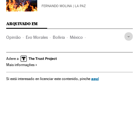
FERNANDO MOLINA
| LA PAZ
ARQUIVADO EM
Opinião
Evo Morales
Bolívia
México
América do Norte
América Latina
América do Sul
América
Política
Adere a
Mais informações
aquí
Si está interesado en licenciar este contenido, pinche