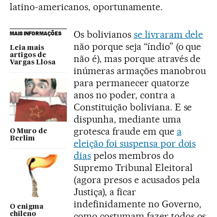
latino-americanos, oportunamente.
Os bolivianos
se livraram dele
MAIS INFORMAÇÕES
não porque seja “índio” (o que
Leia mais
artigos de
não é), mas porque através de
Vargas Llosa
inúmeras armações manobrou
para permanecer quatorze
anos no poder, contra a
Constituição boliviana. E se
dispunha, mediante uma
grotesca fraude em que
a
O Muro de
Berlim
eleição foi suspensa por dois
dias
pelos membros do
Supremo Tribunal Eleitoral
(agora presos e acusados pela
Justiça), a ficar
indefinidamente no Governo,
O enigma
como costumam fazer todos os
chileno