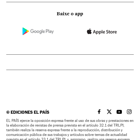
Baixe o app
©
EDICIONES EL PAÍS
EL PAÍS BRASIL EN
EL PAÍS BRASI
EL PAÍS B
EL PA
EL PAÍS ejerce la oposición expresa frente al uso de sus obras y prestaciones en
la elaboración de revistas de prensa prevista en el artículo 32.1 del TRLPI;
también realiza la reserva expresa frente a la reproducción, distribución y
comunicación pública de sus trabajos y artículos sobre temas de actualidad
prevista en el artículo 33.1 del TRLPI; y, asimismo, realiza una reserva expresa