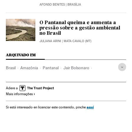
AFONSO BENITES
| BRASÍLIA
O Pantanal queima e aumenta a
pressão sobre a gestão ambiental
no Brasil
JULIANA ARINI
| MATA CAVALO (MT)
ARQUIVADO EM
Brasil
Amazônia
Pantanal
Jair Bolsonaro
Ricardo Salles
Incêndios florestais
Política ambiental
Cúpula do clima
Governo Brasil
Desmatamento
Adere a
Mais informações
Meio ambiente
aquí
Si está interesado en licenciar este contenido, pinche