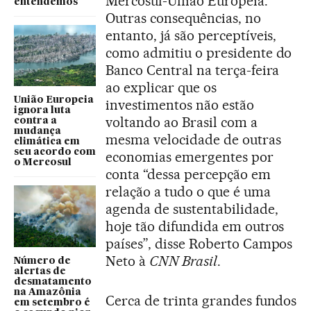
Mercosul-União Europeia.
entendemos
Outras consequências, no
entanto, já são perceptíveis,
como admitiu o presidente do
Banco Central na terça-feira
ao explicar que os
União Europeia
investimentos não estão
ignora luta
voltando ao Brasil com a
contra a
mudança
mesma velocidade de outras
climática em
seu acordo com
economias emergentes por
o Mercosul
conta “dessa percepção em
relação a tudo o que é uma
agenda de sustentabilidade,
hoje tão difundida em outros
países”, disse Roberto Campos
Neto à
CNN Brasil
.
Número de
alertas de
desmatamento
na Amazônia
Cerca de trinta grandes fundos
em setembro é