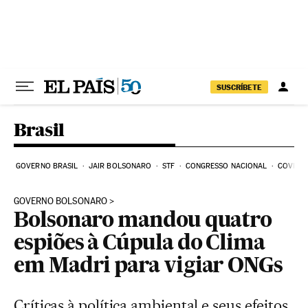
Pular para o conteúdo
SUSCRÍBETE
Brasil
GOVERNO BRASIL
JAIR BOLSONARO
STF
CONGRESSO NACIONAL
COVID-1
GOVERNO BOLSONARO
Bolsonaro mandou quatro
espiões à Cúpula do Clima
em Madri para vigiar ONGs
Críticas à política ambiental e seus efeitos