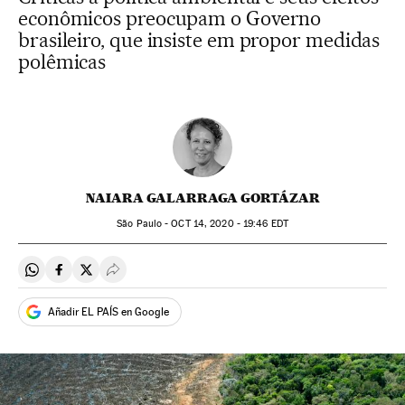
econômicos preocupam o Governo
brasileiro, que insiste em propor medidas
polêmicas
NAIARA GALARRAGA GORTÁZAR
São Paulo -
OCT
14, 2020 - 19:46
EDT
Compartir en Whatsapp
Compartir en Facebook
Compartir en Twitter
Desplegar Redes Sociales
Añadir EL PAÍS en Google