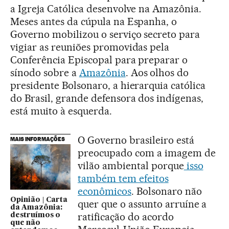
a Igreja Católica desenvolve na Amazônia.
Meses antes da cúpula na Espanha, o
Governo mobilizou o serviço secreto para
vigiar as reuniões promovidas pela
Conferência Episcopal para preparar o
sínodo sobre a
Amazônia
. Aos olhos do
presidente Bolsonaro, a hierarquia católica
do Brasil, grande defensora dos indígenas,
está muito à esquerda.
O Governo brasileiro está
MAIS INFORMAÇÕES
preocupado com a imagem de
vilão ambiental porque
isso
também tem efeitos
econômicos
. Bolsonaro não
Opinião | Carta
quer que o assunto arruíne a
da Amazônia:
ratificação do acordo
destruímos o
que não