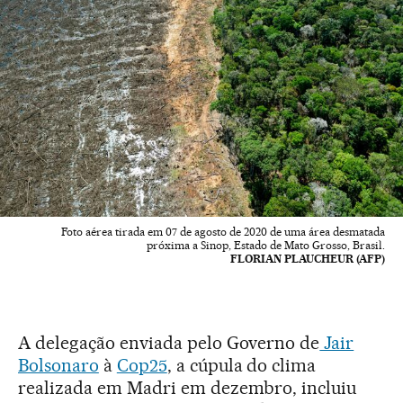
Foto aérea tirada em 07 de agosto de 2020 de uma área desmatada
próxima a Sinop, Estado de Mato Grosso, Brasil.
FLORIAN PLAUCHEUR (AFP)
A delegação enviada pelo Governo de
Jair
Bolsonaro
à
Cop25
, a cúpula do clima
realizada em Madri em dezembro, incluiu