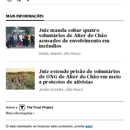
Brasil El País Brasil en Instagram
Brasil El País Brasil en Twitter
Brasil El País Brasil en Facebook
MAIS INFORMAÇÕES
Juiz manda soltar quatro
voluntários de Alter do Chão
acusados de envolvimento em
incêndios
DANIEL HAIDAR
| SÃO PAULO
Juiz estende prisão de voluntários
de ONG de Alter do Chão em meio
a protestos de ativistas
JOANA OLIVEIRA
| SÃO PAULO
Adere a
Mais informações
aquí
Si está interesado en licenciar este contenido, pinche