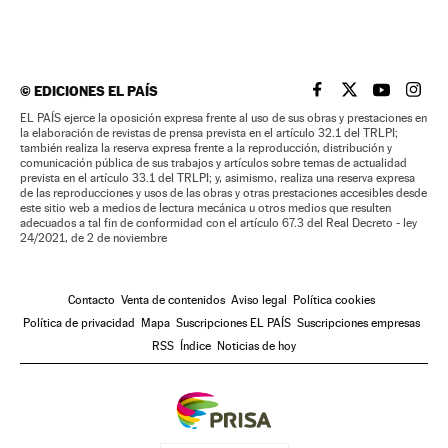
©
EDICIONES EL PAÍS
EL PAÍS BRASIL EN
EL PAÍS BRASI
EL PAÍS B
EL PA
EL PAÍS ejerce la oposición expresa frente al uso de sus obras y prestaciones en
la elaboración de revistas de prensa prevista en el artículo 32.1 del TRLPI;
también realiza la reserva expresa frente a la reproducción, distribución y
comunicación pública de sus trabajos y artículos sobre temas de actualidad
prevista en el artículo 33.1 del TRLPI; y, asimismo, realiza una reserva expresa
de las reproducciones y usos de las obras y otras prestaciones accesibles desde
este sitio web a medios de lectura mecánica u otros medios que resulten
adecuados a tal fin de conformidad con el artículo 67.3 del Real Decreto - ley
24/2021, de 2 de noviembre
Contacto
Venta de contenidos
Aviso legal
Política cookies
Política de privacidad
Mapa
Suscripciones EL PAÍS
Suscripciones empresas
RSS
Índice
Noticias de hoy