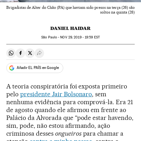
Brigadistas de Alter do Chão (PA) que haviam sido presos na terça (26) são
soltos na quinta (28)
DANIEL HAIDAR
São Paulo -
NOV
29, 2019 - 19:59
EST
Compartir en Whatsapp
Compartir en Facebook
Compartir en Twitter
Desplegar Redes Sociales
Añadir EL PAÍS en Google
A teoria conspiratória foi exposta primeiro
pelo
presidente Jair Bolsonaro
, sem
nenhuma evidência para comprová-la. Era 21
de agosto quando ele afirmou em frente ao
Palácio da Alvorada que “pode estar havendo,
sim, pode, não estou afirmando, ação
criminosa desses
ongueiros
para chamar a