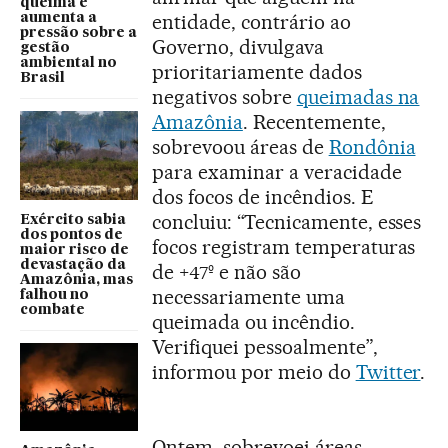
queima e
entidade, contrário ao
aumenta a
pressão sobre a
Governo, divulgava
gestão
ambiental no
prioritariamente dados
Brasil
negativos sobre
queimadas na
Amazônia
. Recentemente,
sobrevoou áreas de
Rondônia
para examinar a veracidade
dos focos de incêndios. E
concluiu: “Tecnicamente, esses
Exército sabia
dos pontos de
focos registram temperaturas
maior risco de
devastação da
de +47º e não são
Amazônia, mas
necessariamente uma
falhou no
combate
queimada ou incêndio.
Verifiquei pessoalmente”,
informou por meio do
Twitter
.
Ontem, sobrevoei áreas