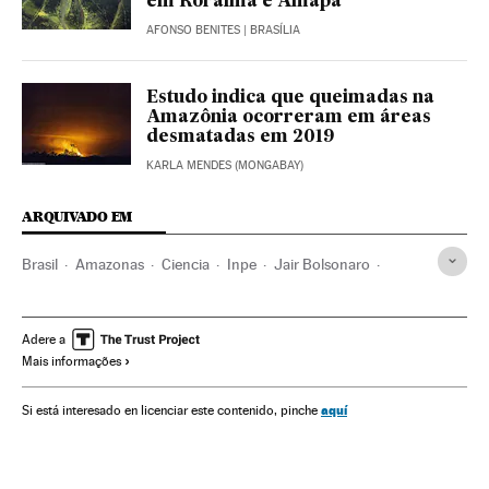
em Roraima e Amapá
AFONSO BENITES
| BRASÍLIA
Estudo indica que queimadas na
Amazônia ocorreram em áreas
desmatadas em 2019
KARLA MENDES (MONGABAY)
ARQUIVADO EM
Brasil
Amazonas
Ciencia
Inpe
Jair Bolsonaro
Gobierno Brasil
MCTI Brasil
Marcos Pontes
Incendios forestales
Incendios forestales intencionados
Adere a
Mais informações
Hamilton Mourão
Fuerzas Armadas Brasil
Satélites espaciales
aquí
Si está interesado en licenciar este contenido, pinche