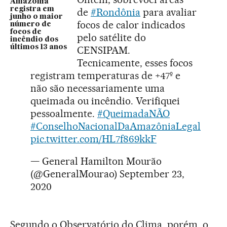
Amazônia
registra em
de
#Rondônia
para avaliar
junho o maior
focos de calor indicados
número de
focos de
pelo satélite do
incêndio dos
últimos 13 anos
CENSIPAM.
Tecnicamente, esses focos
registram temperaturas de +47º e
não são necessariamente uma
queimada ou incêndio. Verifiquei
pessoalmente.
#QueimadaNÃO
#ConselhoNacionalDaAmazôniaLegal
pic.twitter.com/HL7f869kkF
— General Hamilton Mourão
(@GeneralMourao)
September 23,
2020
Segundo o Observatório do Clima, porém, o