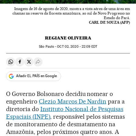
Imagem de 16 de agosto de 2020, mostra a vista aérea de uma área em
chamas na reserva da floresta amazônica, ao sul de Novo Progresso no
Estado do Pará.
CARL DE SOUZA (AFP)
REGIANE OLIVEIRA
São Paulo -
OCT
02, 2020 - 22:09
EDT
Compartir en Whatsapp
Compartir en Facebook
Compartir en Twitter
Desplegar Redes Sociales
Añadir EL PAÍS en Google
O Governo Bolsonaro decidiu nomear o
engenheiro
Clezio Marcos De Nardin
para a
diretoria do
Instituto Nacional de Pesquisas
Espaciais (INPE)
, responsável pelos sistemas
de monitoramento de desmatamento na
Amazônia, pelos próximos quatro anos. A