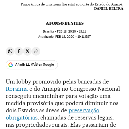
Panorâmica de uma zona florestal ao norte do Estado do Amapá.
DANIEL BELTRÁ
AFONSO BENITES
Brasília -
FEB
18, 2020 - 19:11
atualizado:
FEB
18, 2020 - 19:11
EST
Compartir en Whatsapp
Compartir en Facebook
Compartir en Twitter
Desplegar Redes Sociales
Añadir EL PAÍS en Google
Um lobby promovido pelas bancadas de
Roraima
e do Amapá no Congresso Nacional
conseguiu encaminhar para votação uma
medida provisória que poderá diminuir nos
dois Estados as áreas de
preservação
obrigatórias
, chamadas de reservas legais,
nas propriedades rurais. Elas passariam de