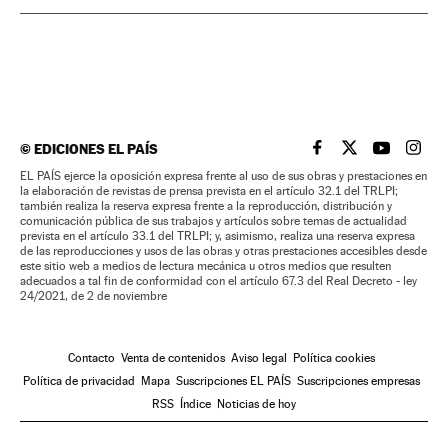
©
EDICIONES EL PAÍS
EL PAÍS BRASIL EN
EL PAÍS BRASI
EL PAÍS B
EL PA
EL PAÍS ejerce la oposición expresa frente al uso de sus obras y prestaciones en
la elaboración de revistas de prensa prevista en el artículo 32.1 del TRLPI;
también realiza la reserva expresa frente a la reproducción, distribución y
comunicación pública de sus trabajos y artículos sobre temas de actualidad
prevista en el artículo 33.1 del TRLPI; y, asimismo, realiza una reserva expresa
de las reproducciones y usos de las obras y otras prestaciones accesibles desde
este sitio web a medios de lectura mecánica u otros medios que resulten
adecuados a tal fin de conformidad con el artículo 67.3 del Real Decreto - ley
24/2021, de 2 de noviembre
Contacto
Venta de contenidos
Aviso legal
Política cookies
Política de privacidad
Mapa
Suscripciones EL PAÍS
Suscripciones empresas
RSS
Índice
Noticias de hoy