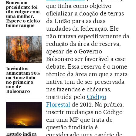
Nunca um
que tinha como objetivo
presidente foi
oficializar a doação de terras
tão vulgar com
uma mulher.
da União para as duas
Espere o efeito
bumerangue
unidades da federação. Ele
não tratava especificamente da
redução da área de reserva,
apesar de o Governo
Bolsonaro ser favorável a esse
debate. Essa reserva é o nome
Incêndios
técnico da área em que a mata
aumentam 30%
na Amazônia
nativa tem de ser preservada
no primeiro
ano de
nas fazendas e chácaras,
Bolsonaro
instituída pelo
Código
Florestal
de 2012. Na prática,
inserir mudanças no Código
em uma MP que trata de
questão fundiária é
considerado uma espécie de
Estudo indica