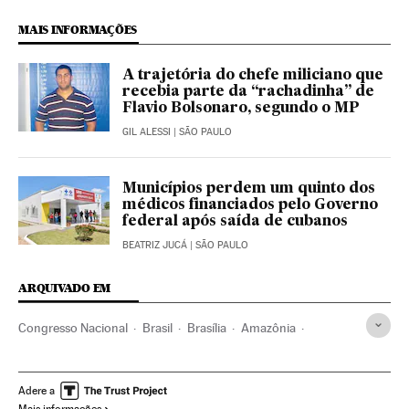
MAIS INFORMAÇÕES
A trajetória do chefe miliciano que
recebia parte da “rachadinha” de
Flavio Bolsonaro, segundo o MP
GIL ALESSI
| SÃO PAULO
Municípios perdem um quinto dos
médicos financiados pelo Governo
federal após saída de cubanos
BEATRIZ JUCÁ
| SÃO PAULO
ARQUIVADO EM
Congresso Nacional
Brasil
Brasília
Amazônia
Amapá
Roraima
Incêndios florestais
Incêndios
Inpe
Desmatamento
Jair Bolsonaro
Rodrigo Maia
Adere a
Mais informações