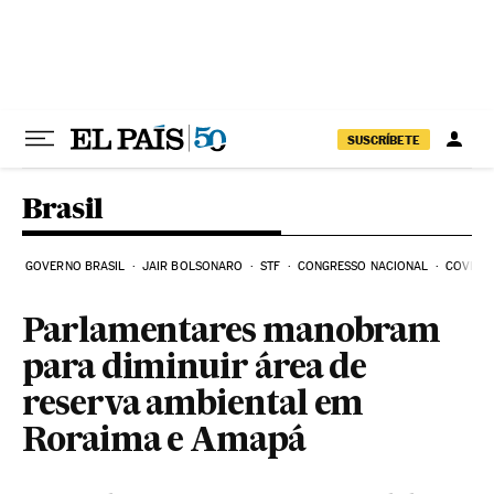
Pular para o conteúdo
SUSCRÍBETE
Brasil
GOVERNO BRASIL
JAIR BOLSONARO
STF
CONGRESSO NACIONAL
COVID-1
Parlamentares manobram
para diminuir área de
reserva ambiental em
Roraima e Amapá