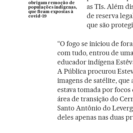
obrigam remoção de
as TIs. Além di
populações indígenas,
que ficam expostas à
de reserva lega
covid-19
que são protegi
“O fogo se iniciou de for
com tudo, entrou de uma 
educador indígena Estêv
A Pública procurou Estev
imagens de satélite, que 
estava tomada por focos d
área de transição do Cer
Santo Antônio do Leverger
deles apenas nas duas p