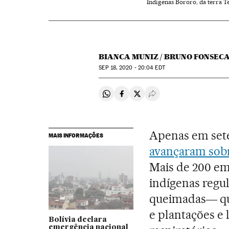
Indígenas Bororo, da terra Te
BIANCA MUNIZ / BRUNO FONSECA
SEP
18, 2020 - 20:04
EDT
Compartir en Whatsapp
Compartir en Facebook
Compartir en Twitter
Desplegar Redes Soci
Apenas em sete
MAIS INFORMAÇÕES
avançaram sobre
Mais de 200 em
indígenas regul
queimadas― que
e plantações e
Bolívia declara
emergência nacional