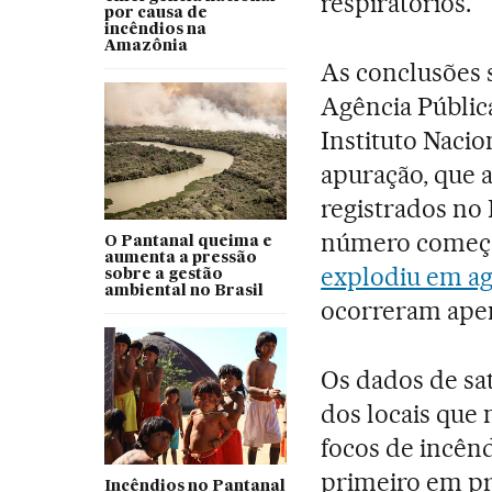
respiratórios.
por causa de
incêndios na
Amazônia
As conclusões 
Agência Pública
Instituto Nacio
apuração, que a
registrados no 
número começou
O Pantanal queima e
aumenta a pressão
explodiu em ag
sobre a gestão
ambiental no Brasil
ocorreram ape
Os dados de sa
dos locais que
focos de incên
primeiro em pr
Incêndios no Pantanal