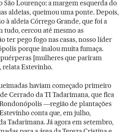
rio São Lourenço: a margem esquerda do
uas aldeias, queimou uma ponte. Depois,
o à aldeia Córrego Grande, que foi a
m tudo, cercou até mesmo as
o ter pego fogo nas casas, nosso líder
ópolis porque inalou muita fumaça.
, puérperas [mulheres que pariram
 relata Estevinho.
 queimadas haviam começado primeiro
a de Cerrado da TI Tadarimana, que fica
 Rondonópolis ―região de plantações
 Estevinho conta que, em julho,
a Tadarimana. Já agora em setembro,
adas para a área da Tereza Cristina e