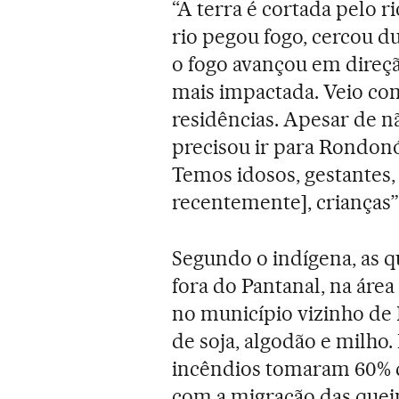
“A terra é cortada pelo 
rio pegou fogo, cercou d
o fogo avançou em direçã
mais impactada. Veio co
residências. Apesar de nã
precisou ir para Rondon
Temos idosos, gestantes
recentemente], crianças”,
Segundo o indígena, as
fora do Pantanal, na áre
no município vizinho de
de soja, algodão e milho.
incêndios tomaram 60% d
com a migração das queim