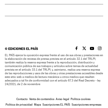
©
EDICIONES EL PAÍS
EL PAÍS BRASIL EN
EL PAÍS BRASI
EL PAÍS B
EL PA
EL PAÍS ejerce la oposición expresa frente al uso de sus obras y prestaciones en
la elaboración de revistas de prensa prevista en el artículo 32.1 del TRLPI;
también realiza la reserva expresa frente a la reproducción, distribución y
comunicación pública de sus trabajos y artículos sobre temas de actualidad
prevista en el artículo 33.1 del TRLPI; y, asimismo, realiza una reserva expresa
de las reproducciones y usos de las obras y otras prestaciones accesibles desde
este sitio web a medios de lectura mecánica u otros medios que resulten
adecuados a tal fin de conformidad con el artículo 67.3 del Real Decreto - ley
24/2021, de 2 de noviembre
Contacto
Venta de contenidos
Aviso legal
Política cookies
Política de privacidad
Mapa
Suscripciones EL PAÍS
Suscripciones empresas