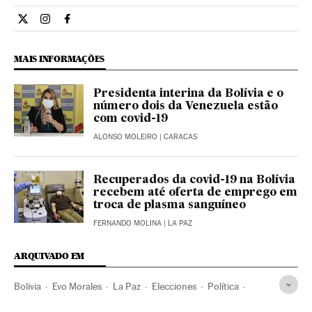
Internacional El País Brasil en Twitter
Internacional El País Brasil en Instagram
Internacional El País Brasil en Facebook
MAIS INFORMAÇÕES
Presidenta interina da Bolívia e o
número dois da Venezuela estão
com covid-19
ALONSO MOLEIRO
| CARACAS
Recuperados da covid-19 na Bolívia
recebem até oferta de emprego em
troca de plasma sanguíneo
FERNANDO MOLINA
| LA PAZ
ARQUIVADO EM
Bolivia
Evo Morales
La Paz
Elecciones
Política
MAS
Coronavirus Covid-19
Coronavirus
Pandemia