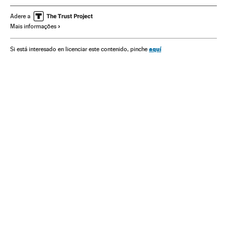
Protestas sociales
Adere a
Mais informações
aquí
Si está interesado en licenciar este contenido, pinche