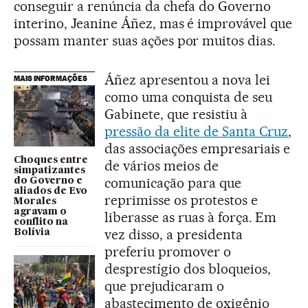
conseguir a renúncia da chefa do Governo
interino, Jeanine Áñez, mas é improvável que
possam manter suas ações por muitos dias.
Áñez apresentou a nova lei
MAIS INFORMAÇÕES
como uma conquista de seu
Gabinete, que resistiu à
pressão da elite de Santa Cruz
,
das associações empresariais e
Choques entre
de vários meios de
simpatizantes
comunicação para que
do Governo e
aliados de Evo
reprimisse os protestos e
Morales
agravam o
liberasse as ruas à força. Em
conflito na
vez disso, a presidenta
Bolívia
preferiu promover o
desprestígio dos bloqueios,
que prejudicaram o
abastecimento de oxigênio