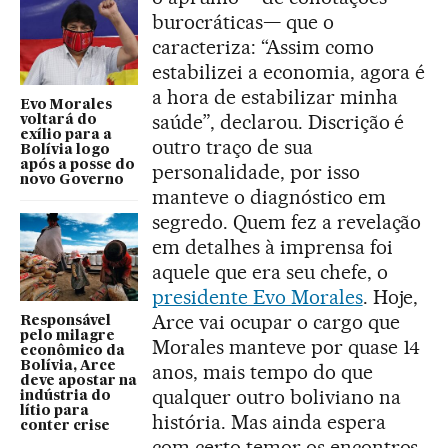
burocráticas— que o
caracteriza: “Assim como
estabilizei a economia, agora é
a hora de estabilizar minha
Evo Morales
saúde”, declarou. Discrição é
voltará do
exílio para a
outro traço de sua
Bolívia logo
após a posse do
personalidade, por isso
novo Governo
manteve o diagnóstico em
segredo. Quem fez a revelação
em detalhes à imprensa foi
aquele que era seu chefe, o
presidente Evo Morales
. Hoje,
Arce vai ocupar o cargo que
Responsável
pelo milagre
Morales manteve por quase 14
econômico da
Bolívia, Arce
anos, mais tempo do que
deve apostar na
qualquer outro boliviano na
indústria do
lítio para
história. Mas ainda espera
conter crise
com certo temor os encontros