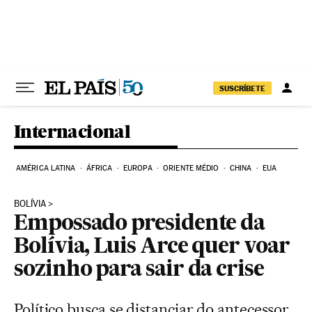
Pular para o conteúdo
SUSCRÍBETE
Internacional
AMÉRICA LATINA
ÁFRICA
EUROPA
ORIENTE MÉDIO
CHINA
EUA
BOLÍVIA
Empossado presidente da
Bolívia, Luis Arce quer voar
sozinho para sair da crise
Político busca se distanciar do antecessor