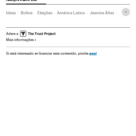
Ideas
Bolívia
Eleições
América Latina
Jeanine Áñez
Economia
Recessão econômica
Pandemia
Coronavirus
Coronavirus Covid-19
Evo Morales
Adere a
Mais informações
Partidos políticos
aquí
Si está interesado en licenciar este contenido, pinche