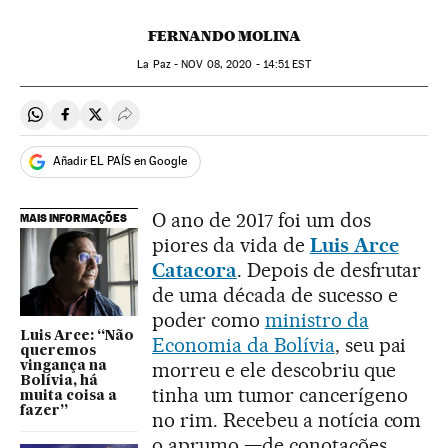
FERNANDO MOLINA
La Paz -
NOV
08, 2020 - 14:51
EST
Compartir en Whatsapp
Compartir en Facebook
Compartir en Twitter
Desplegar Redes Sociales
Añadir EL PAÍS en Google
O ano de 2017 foi um dos
MAIS INFORMAÇÕES
piores da vida de
Luis Arce
Catacora
. Depois de desfrutar
de uma década de sucesso e
poder como
ministro da
Luis Arce: “Não
Economia da Bolívia
, seu pai
queremos
morreu e ele descobriu que
vingança na
Bolívia, há
tinha um tumor cancerígeno
muita coisa a
fazer”
no rim. Recebeu a notícia com
o aprumo —de conotações