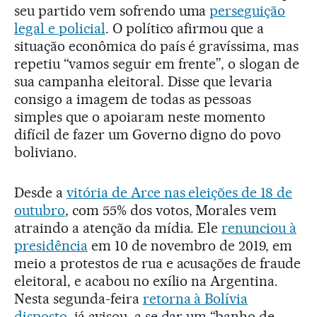
seu partido vem sofrendo uma
perseguição
legal e policial
. O político afirmou que a
situação econômica do país é gravíssima, mas
repetiu “vamos seguir em frente”, o slogan de
sua campanha eleitoral. Disse que levaria
consigo a imagem de todas as pessoas
simples que o apoiaram neste momento
difícil de fazer um Governo digno do povo
boliviano.
Desde a
vitória de Arce nas eleições de 18 de
outubro
, com 55% dos votos, Morales vem
atraindo a atenção da mídia. Ele
renunciou à
presidência
em 10 de novembro de 2019, em
meio a protestos de rua e acusações de fraude
eleitoral, e acabou no exílio na Argentina.
Nesta segunda-feira
retorna à Bolívia
disposto
, já avisou, a se dar um “banho de