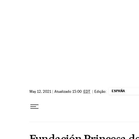
Pular para o conteúdo
ESPAÑA
May 12, 2021
|
Atualizado 15:00
EDT
|
Edição:
Fundación Princesa de