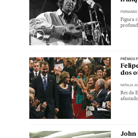
FERNANDO
Figura 
profund
PRÊMIOS P
Felip
dos o
NATALIA J
Rei da 
afastado
John 