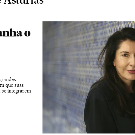
anha o
 grandes
om que suas
a se integrarem