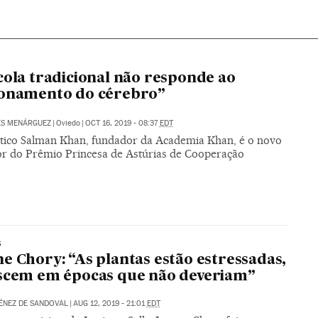
cola tradicional não responde ao
ionamento do cérebro”
ES MENÁRGUEZ
|
Oviedo
|
OCT 16, 2019 - 08:37
EDT
ico Salman Khan, fundador da Academia Khan, é o novo
r do Prêmio Princesa de Astúrias de Cooperação
S
e Chory: “As plantas estão estressadas,
scem em épocas que não deveriam”
ÉNEZ DE SANDOVAL
|
AUG 12, 2019 - 21:01
EDT