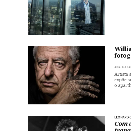
Willi
fotog
ANATXU Z
Artista 
expõe su
o apart
LEONARD 
Com a
tranq