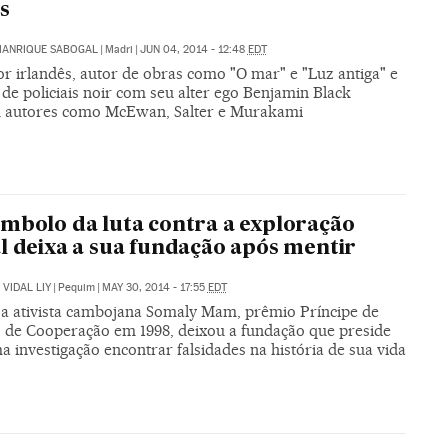
s
MANRIQUE SABOGAL
|
Madri
|
JUN 04, 2014 - 12:48
EDT
or irlandês, autor de obras como "O mar" e "Luz antiga" e
 de policiais noir com seu alter ego Benjamin Black
 autores como McEwan, Salter e Murakami
mbolo da luta contra a exploração
l deixa a sua fundação após mentir
VIDAL LIY
|
Pequim
|
MAY 30, 2014 - 17:55
EDT
a ativista cambojana Somaly Mam, prêmio Príncipe de
s de Cooperação em 1998, deixou a fundação que preside
 investigação encontrar falsidades na história de sua vida