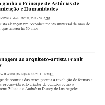
 ganha o Príncipe de Astúrias de
nicação e Humanidades
ONSTENLA
|
Madri
|
MAY 21, 2014 - 08:16
EDT
ista alcançou um reconhecimento universal da mão de
, que nasceu há 50 anos
agem ao arquiteto-artista Frank
y
ABALBEASCOA
|
Madri
|
MAY 08, 2014 - 12:18
EDT
ipe de Asturias das Artes premia a revolução de formas e
is promovida pelo criador de edifícios como o
eim Bilbao e o Auditório Disney de Los Angeles