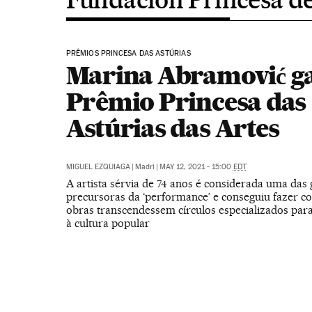
PRÊMIOS PRINCESA DAS ASTÚRIAS
Marina Abramović g
Prêmio Princesa das
Astúrias das Artes
MIGUEL EZQUIAGA
|
Madri
|
MAY 12, 2021 - 15:00
EDT
A artista sérvia de 74 anos é considerada uma das
precursoras da ‘performance’ e conseguiu fazer c
obras transcendessem círculos especializados par
à cultura popular