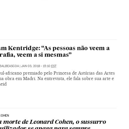
am Kentridge: “As pessoas não veem a
rafia, veem a si mesmas”
ABALBEASCOA
|
JAN 03, 2018 - 15:10
EST
sul-africano premiado pelo Princesa de Astúrias das Artes
a obra em Madri. Na entrevista, ele fala sobre sua arte e
heid
COHEN
 morte de Leonard Cohen, o sussurro
uilizador se apaga para sempre