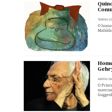
Quino
Comu
TEREIXA C
O humor
Mafalda
Homen
Gehr
ANATXU Z
O Prínc
materia
Guggenh