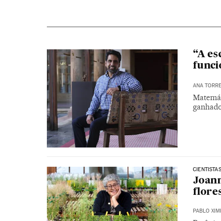
“A es
func
ANA TORR
Matemát
ganhado
CIENTISTA
Joann
flore
PABLO XIM