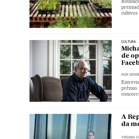
Botânica
premiad
cultivo
CULTURA
Micha
de op
Face
IKER SEIS
Entrevi
prêmio 
concorr
A Rep
da m
VIRGINIA 