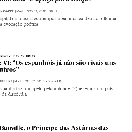
 NAVARRO
|
Madri
|
NOV 11, 2016 - 08:51
EST
capital da música contemporânea, músico deu ao folk una
a evocação poética
RÍNCIPE DAS ASTÚRIAS
e VI: “Os espanhóis já não são rivais uns
utros”
UNQUERA
|
Madri
|
OCT 24, 2014 - 20:09
EDT
Espanha faz um apelo pela unidade: “Queremos um país
 da discórdia”
Banville, o Príncipe das Astúrias das