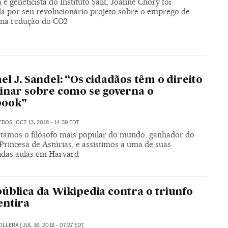
 e geneticista do Instituto Salk, Joanne Chory foi
a por seu revolucionário projeto sobre o emprego de
s na redução do CO2
el J. Sandel: “Os cidadãos têm o direito
inar sobre como se governa o
book”
DEDOS
|
OCT 13, 2018 - 14:39
EDT
stamos o filósofo mais popular do mundo, ganhador do
Princesa de Astúrias, e assistimos a uma de suas
idas aulas em Harvard
ública da Wikipedia contra o triunfo
entira
COLLERA
|
JUL 16, 2018 - 07:27
EDT