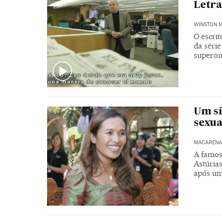
Letra
WINSTON 
O escrit
da série
superou
Um sí
sexua
MACARENA 
A famos
Astúria
após uma