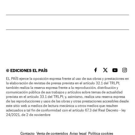
©
EDICIONES EL PAÍS
EL PAÍS BRASIL EN
EL PAÍS BRASI
EL PAÍS B
EL PA
EL PAÍS ejerce la oposición expresa frente al uso de sus obras y prestaciones en
la elaboración de revistas de prensa prevista en el artículo 32.1 del TRLPI;
también realiza la reserva expresa frente a la reproducción, distribución y
comunicación pública de sus trabajos y artículos sobre temas de actualidad
prevista en el artículo 33.1 del TRLPI; y, asimismo, realiza una reserva expresa
de las reproducciones y usos de las obras y otras prestaciones accesibles desde
este sitio web a medios de lectura mecánica u otros medios que resulten
adecuados a tal fin de conformidad con el artículo 67.3 del Real Decreto - ley
24/2021, de 2 de noviembre
Contacto
Venta de contenidos
Aviso legal
Política cookies