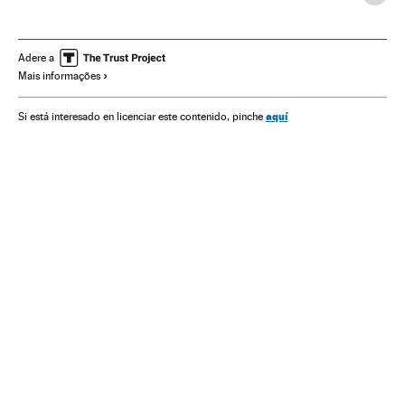
Prêmios literários
Prémio Princesa das Astúrias
Prêmios
Romance
Narrativa
Livros
Literatura
Adere a
Mais informações
Eventos
Cultura
Fundações
Sociedade
Fundación Príncipe de Asturias
aquí
Si está interesado en licenciar este contenido, pinche