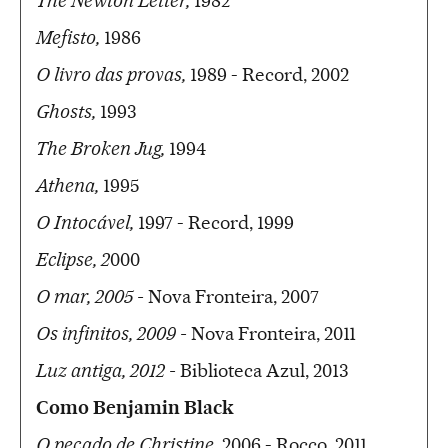
The Newton Letter,
1982
Mefisto,
1986
O livro das provas,
1989 - Record, 2002
Ghosts,
1993
The Broken Jug,
1994
Athena,
1995
O Intocável,
1997 - Record, 1999
Eclipse, 2
000
O mar, 2005 -
Nova Fronteira, 2007
Os infinitos, 2009 -
Nova Fronteira, 2011
Luz antiga, 2012 -
Biblioteca Azul, 2013
Como Benjamin Black
O pecado de Christine
, 2006 - Rocco, 2011