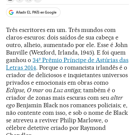
Compartir en Whatsapp
Compartir en Facebook
Compartir en Twitter
Desplegar Redes Sociales
Añadir EL PAÍS en Google
Três escritores em um. Três mundos com
claros-escuros: dois saídos de sua cabeça e
outro, alheio, aumentado por ele. Esse é John
Banville (Wexford, Irlanda, 1945). E foi quem
ganhou o
34º Prêmio Príncipe de Astúrias das
Letras 2014
. Porque o romancista irlandês é o
criador de deliciosos e inquietantes universos
privados e emocionais em obras como
Eclipse, O mar
ou
Luz antiga
; também é o
criador de zonas mais escuras com seu
alter
ego
Benjamin Black nos romances policiais; e,
não contente com isso, e sob o nome de Black
se atreveu a reviver Philip Marlowe, o
célebre detetive criado por Raymond