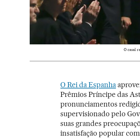
O casal r
O Rei da Espanha
aprovei
Prêmios Príncipe das Ast
pronunciamentos redigido
supervisionado pelo Gove
suas grandes preocupaçõe
insatisfação popular com