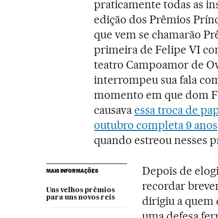
praticamente todas as ins
edição dos Prêmios Prínc
que vem se chamarão Prêm
primeira de Felipe VI c
teatro Campoamor de Ovi
interrompeu sua fala co
momento em que dom Fel
causava
essa troca de pa
outubro completa 9 anos
quando estreou nesses p
Depois de elog
MAIS INFORMAÇÕES
recordar breve
Uns velhos prêmios
para uns novos reis
dirigiu a quem
uma defesa ferr