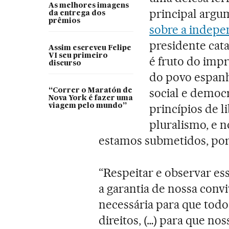
As melhores imagens
principal arg
da entrega dos
prêmios
sobre a indepe
presidente cat
Assim escreveu Felipe
VI seu primeiro
é fruto do imp
discurso
do povo espanh
social e democr
“Correr o Maratón de
Nova York é fazer uma
princípios de l
viagem pelo mundo”
pluralismo, e n
estamos submetidos, por i
“Respeitar e observar es
a garantia de nossa convi
necessária para que todo
direitos, (…) para que nos