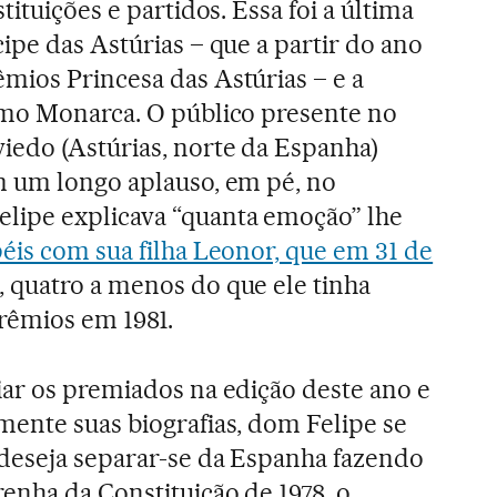
tituições e partidos. Essa foi a última
ipe das Astúrias – que a partir do ano
ios Princesa das Astúrias – e a
omo Monarca. O público presente no
edo (Astúrias, norte da Espanha)
m um longo aplauso, em pé, no
ipe explicava “quanta emoção” lhe
péis com sua filha Leonor, que em 31 de
, quatro a menos do que ele tinha
rêmios em 1981.
iar os premiados na edição deste ano e
mente suas biografias, dom Felipe se
 deseja separar-se da Espanha fazendo
enha da Constituição de 1978, o