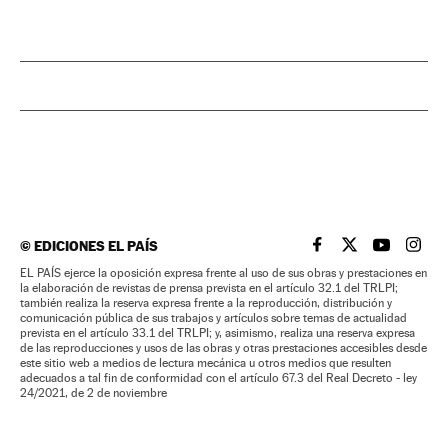
©
EDICIONES EL PAÍS
EL PAÍS BRASIL EN
EL PAÍS BRASI
EL PAÍS B
EL PA
EL PAÍS ejerce la oposición expresa frente al uso de sus obras y prestaciones en
la elaboración de revistas de prensa prevista en el artículo 32.1 del TRLPI;
también realiza la reserva expresa frente a la reproducción, distribución y
comunicación pública de sus trabajos y artículos sobre temas de actualidad
prevista en el artículo 33.1 del TRLPI; y, asimismo, realiza una reserva expresa
de las reproducciones y usos de las obras y otras prestaciones accesibles desde
este sitio web a medios de lectura mecánica u otros medios que resulten
adecuados a tal fin de conformidad con el artículo 67.3 del Real Decreto - ley
24/2021, de 2 de noviembre