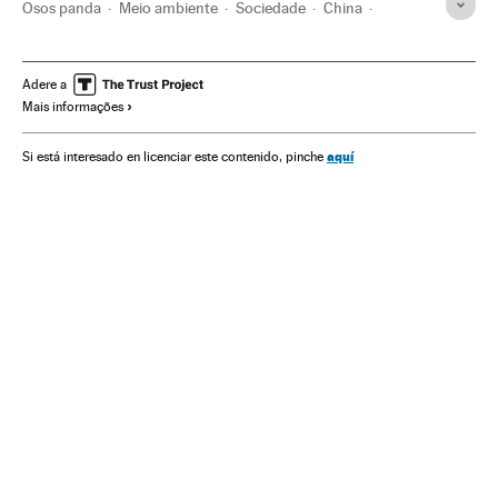
Osos panda
Meio ambiente
Sociedade
China
Panda
Animais
Espécies
Extinção espécies
Reservas naturais
Biodiversidade
Adere a
Mais informações
Reintrodução espécies
Zoo
Madri
aquí
Si está interesado en licenciar este contenido, pinche