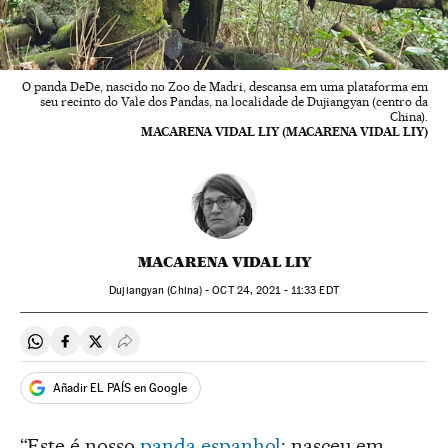
O panda DeDe, nascido no Zoo de Madri, descansa em uma plataforma em
seu recinto do Vale dos Pandas, na localidade de Dujiangyan (centro da
China).
MACARENA VIDAL LIY (MACARENA VIDAL LIY)
MACARENA VIDAL LIY
Dujiangyan (China) -
OCT
24, 2021 - 11:33
EDT
Compartir en Whatsapp
Compartir en Facebook
Compartir en Twitter
Desplegar Redes Sociales
Añadir EL PAÍS en Google
“Este é nosso
panda espanhol
: nasceu em