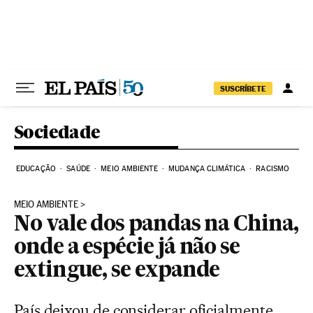
Pular para o conteúdo
SUSCRÍBETE
Sociedade
EDUCAÇÃO
SAÚDE
MEIO AMBIENTE
MUDANÇA CLIMÁTICA
RACISMO
MEIO AMBIENTE
No vale dos pandas na China,
onde a espécie já não se
extingue, se expande
País deixou de considerar oficialmente