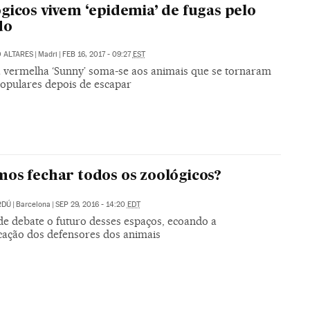
gicos vivem ‘epidemia’ de fugas pelo
do
 ALTARES
|
Madri
|
FEB 16, 2017 - 09:27
EST
 vermelha ‘Sunny’ soma-se aos animais que se tornaram
populares depois de escapar
os fechar todos os zoológicos?
RDÚ
|
Barcelona
|
SEP 29, 2016 - 14:20
EDT
de debate o futuro desses espaços, ecoando a
icação dos defensores dos animais