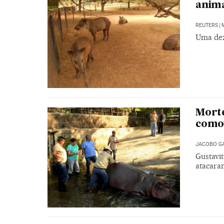
anima
REUTERS
|
Uma dez
Morte
comov
JACOBO G
Gustavi
atacara