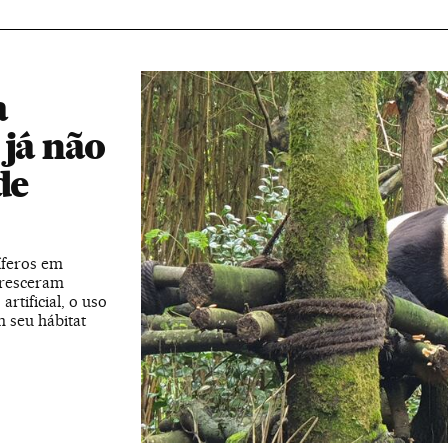
a
 já não
de
íferos em
cresceram
rtificial, o uso
m seu hábitat