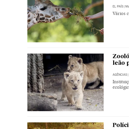
EL PAÍS
|
Ma
Vários c
Zooló
leão 
AGÊNCIAS
|
Institui
ecológi
Políc