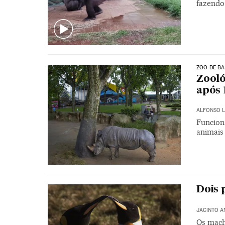
fazendo
ZOO DE B
Zooló
após 
ALFONSO L
Funcion
animais
Dois 
JACINTO A
Os mach