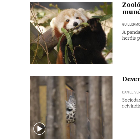
Zooló
mun
GUILLERMO
A panda
heróis 
Devem
DANIEL VE
Socieda
reivind