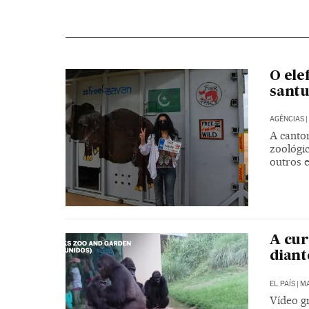
O ele
santu
AGÊNCIAS
|
A canto
zoológic
outros e
A cur
diant
EL PAÍS
|
MA
Vídeo g