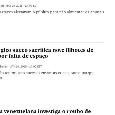
dri
|
MAY 29, 2018 - 13:40
EDT
artazes alertavam o público para não alimentar os animais
gico sueco sacrifica nove filhotes de
por falta de espaço
Berlim
|
JAN 14, 2018 - 14:02
EST
ção tentou sem sucesso enviar as crias a outro parque
co
ia venezuelana investiga o roubo de