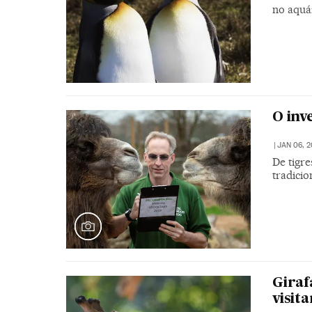
no aquá
O inv
|
JAN 06, 2
De tigre
tradici
Giraf
visit