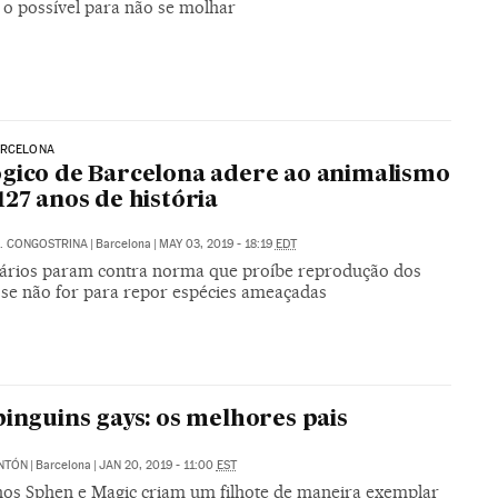
 o possível para não se molhar
ARCELONA
gico de Barcelona adere ao animalismo
127 anos de história
. CONGOSTRINA
|
Barcelona
|
MAY 03, 2019 - 18:19
EDT
ários param contra norma que proíbe reprodução dos
 se não for para repor espécies ameaçadas
pinguins gays: os melhores pais
NTÓN
|
Barcelona
|
JAN 20, 2019 - 11:00
EST
os Sphen e Magic criam um filhote de maneira exemplar