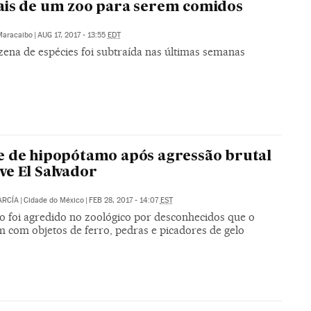
is de um zoo para serem comidos
Maracaibo
|
AUG 17, 2017 - 13:55
EDT
ena de espécies foi subtraída nas últimas semanas
 de hipopótamo após agressão brutal
e El Salvador
ARCÍA
|
Cidade do México
|
FEB 28, 2017 - 14:07
EST
to foi agredido no zoológico por desconhecidos que o
m com objetos de ferro, pedras e picadores de gelo