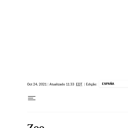
Pular para o conteúdo
ESPAÑA
Oct 24, 2021
|
Atualizado 11:33
EDT
|
Edição:
Zoo