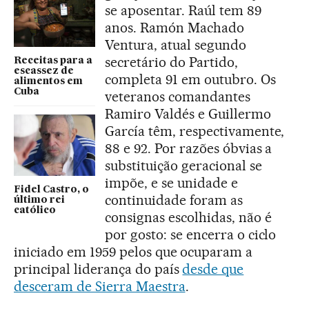
se aposentar. Raúl tem 89
anos. Ramón Machado
Ventura, atual segundo
secretário do Partido,
Receitas para a
escassez de
completa 91 em outubro. Os
alimentos em
Cuba
veteranos comandantes
Ramiro Valdés e Guillermo
García têm, respectivamente,
88 e 92. Por razões óbvias a
substituição geracional se
impõe, e se unidade e
Fidel Castro, o
continuidade foram as
último rei
católico
consignas escolhidas, não é
por gosto: se encerra o ciclo
iniciado em 1959 pelos que ocuparam a
principal liderança do país
desde que
desceram de Sierra Maestra
.