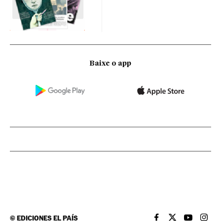
Baixe o app
©
EDICIONES EL PAÍS
EL PAÍS BRASIL EN
EL PAÍS BRASI
EL PAÍS B
EL PA