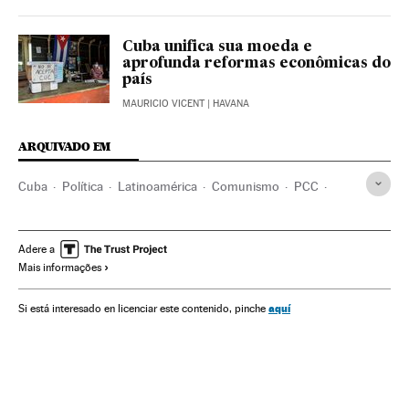
Cuba unifica sua moeda e
aprofunda reformas econômicas do
país
MAURICIO VICENT
| HAVANA
ARQUIVADO EM
Cuba
Política
Latinoamérica
Comunismo
PCC
Fidel Castro
Raúl Castro
Miguel Díaz-Canel
Democracia
Economía
Adere a
Mais informações
aquí
Si está interesado en licenciar este contenido, pinche