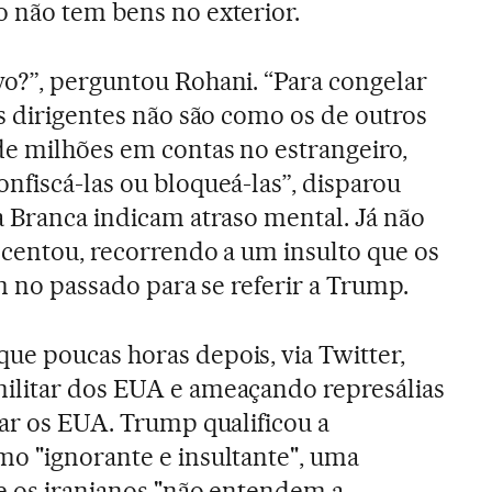
o não tem bens no exterior.
o?”, perguntou Rohani. “Para congelar
os dirigentes não são como os de outros
e milhões em contas no estrangeiro,
nfiscá-las ou bloqueá-las”, disparou
a Branca indicam atraso mental. Já não
scentou, recorrendo a um insulto que os
am no passado para se referir a Trump.
e poucas horas depois, via Twitter,
ilitar dos EUA e ameaçando represálias
car os EUA. Trump qualificou a
o "ignorante e insultante", uma
e os iranianos "não entendem a