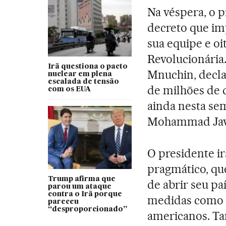
Na véspera, o 
decreto que im
sua equipe e o
Revolucionária.
Irã questiona o pacto
Mnuchin, declar
nuclear em plena
escalada de tensão
de milhões de 
com os EUA
ainda nesta sem
Mohammad Javad 
O presidente i
pragmático, qu
Trump afirma que
de abrir seu pa
parou um ataque
contra o Irã porque
medidas como u
pareceu
“desproporcionado”
americanos. Ta