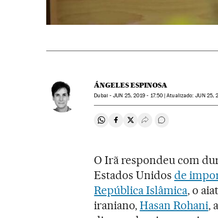
ÁNGELES ESPINOSA
Dubai -
JUN
25, 2019 - 17:50
atualizado:
JUN
25, 
Compartir en Whatsapp
Compartir en Facebook
Compartir en Twitter
Desplegar Redes Soci
Comentários
O Irã respondeu com dure
Estados Unidos
de impor
República Islâmica
, o ai
iraniano,
Hasan Rohani
,