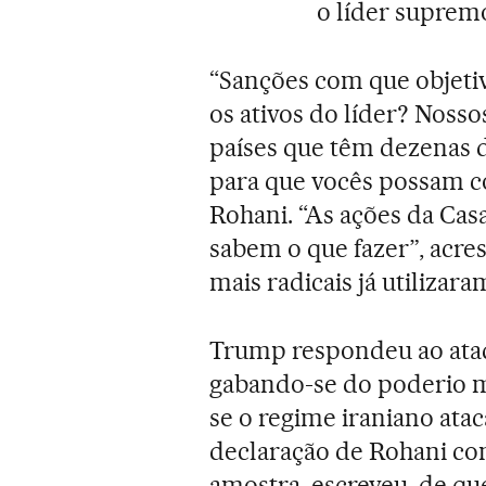
o líder suprem
“Sanções com que objetiv
os ativos do líder? Noss
países que têm dezenas d
para que vocês possam co
Rohani. “As ações da Cas
sabem o que fazer”, acre
mais radicais já utilizar
Trump respondeu ao ataqu
gabando-se do poderio m
se o regime iraniano ata
declaração de Rohani com
amostra, escreveu, de qu