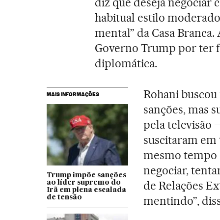
diz que deseja negociar 
habitual estilo moderado a
mental” da Casa Branca. 
Governo Trump por ter fe
diplomática.
Rohani buscou 
MAIS INFORMAÇÕES
sanções, mas su
pela televisão 
suscitaram em 
mesmo tempo e
negociar, tenta
Trump impõe sanções
de Relações Ext
ao líder supremo do
Irã em plena escalada
de tensão
mentindo”, dis