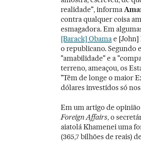
realidade", informa
Ama
contra qualquer coisa a
esmagadora. Em algumas á
[Barack] Obama
e [John] 
o republicano. Segundo e
"amabilidade" e a "compai
terreno, ameaçou, os Es
"Têm de longe o maior Ex
dólares investidos só nos
Em um artigo de opinião 
Foreign Affairs
, o secret
aiatolá Khamenei uma for
(365,7 bilhões de reais)