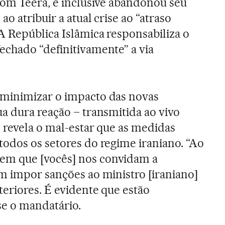
com Teerã, e inclusive abandonou seu
o atribuir a atual crise ao “atraso
A República Islâmica responsabiliza o
chado “definitivamente” a via
minimizar o impacto das novas
a dura reação – transmitida ao vivo
– revela o mal-estar que as medidas
todos os setores do regime iraniano. “Ao
m que [vocês] nos convidam a
m impor sanções ao ministro [iraniano]
eriores. É evidente que estão
se o mandatário.