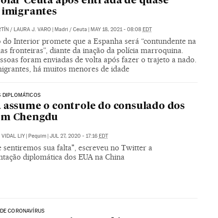
olar Ceuta após entrada de quase
 imigrantes
TÍN
/
LAURA J. VARO
|
Madri / Ceuta
|
MAY 18, 2021 - 08:08
EDT
o do Interior promete que a Espanha será “contundente na
as fronteiras”, diante da inação da polícia marroquina.
ssoas foram enviadas de volta após fazer o trajeto a nado.
migrantes, há muitos menores de idade
S DIPLOMÁTICOS
 assume o controle do consulado dos
em Chengdu
VIDAL LIY
|
Pequim
|
JUL 27, 2020 - 17:16
EDT
sentiremos sua falta", escreveu no Twitter a
ntação diplomática dos EUA na China
 DE CORONAVÍRUS