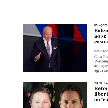
RELAÇÕES 
Biden
ao se
caso 
MACARENA 
Casa Br
Washing
autogov
agressã
'CASO HUA
Reto
liber
ao ‘c