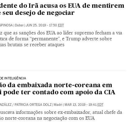
dente do Irã acusa os EUA de mentirem
 seu desejo de negociar
SPINOSA
|
Dubai
|
JUN 25, 2019 - 17:50
EDT
iz que as sanções dos EUA ao líder supremo fecham a via
tica de forma “permanente”, e Trump adverte sobre
ias brutais se receber ataques
DE INTELIGÊNCIA
ão da embaixada norte-coreana em
 pode ter contado com apoio da CIA
NZÁLEZ
/
PATRICIA ORTEGA DOLZ
|
Madri
|
MAR 13, 2019 - 19:41
EDT
uscava informações sobre ex-embaixador, atual chefe da
ão norte-coreana na negociação com os EUA