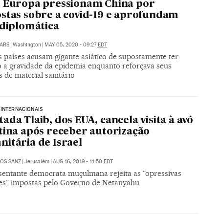
 Europa pressionam China por
stas sobre a covid-19 e aprofundam
 diplomática
ARS
|
Washington
|
MAY 05, 2020 - 09:27
EDT
s países acusam gigante asiático de supostamente ter
o a gravidade da epidemia enquanto reforçava seus
 de material sanitário
INTERNACIONAIS
ada Tlaib, dos EUA, cancela visita à avó
tina após receber autorização
itária de Israel
OS SANZ
|
Jerusalém
|
AUG 16, 2019 - 11:50
EDT
sentante democrata muçulmana rejeita as “opressivas
es” impostas pelo Governo de Netanyahu