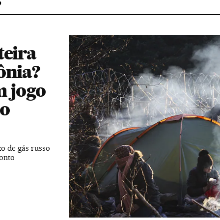
teira
ônia?
m jogo
io
o de gás russo
ronto