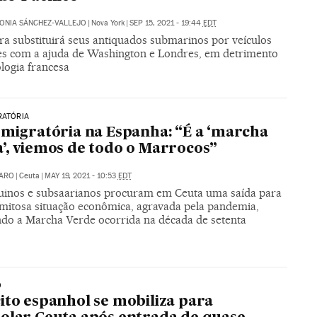
ONIA SÁNCHEZ-VALLEJO
|
Nova York
|
SEP 15, 2021 - 19:44
EDT
a substituirá seus antiquados submarinos por veículos
es com a ajuda de Washington e Londres, em detrimento
logia francesa
RATÓRIA
 migratória na Espanha: “É a ‘marcha
’, viemos de todo o Marrocos”
VARO
|
Ceuta
|
MAY 19, 2021 - 10:53
EDT
inos e subsaarianos procuram em Ceuta uma saída para
amitosa situação econômica, agravada pela pandemia,
do a Marcha Verde ocorrida na década de setenta
O
ito espanhol se mobiliza para