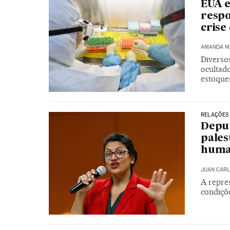
EUA e
respo
crise
AMANDA M
Diverso
ocultad
estoques
RELAÇÕES 
Deput
pales
human
JUAN CARL
A repre
condiçõ