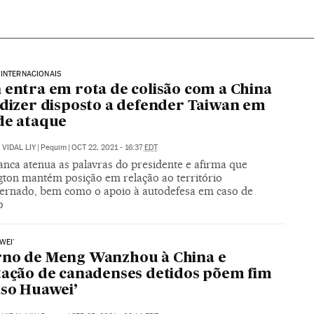
INTERNACIONAIS
 entra em rota de colisão com a China
 dizer disposto a defender Taiwan em
de ataque
VIDAL LIY
|
Pequim
|
OCT 22, 2021 - 16:37
EDT
anca atenua as palavras do presidente e afirma que
ton mantém posição em relação ao território
ernado, bem como o apoio à autodefesa em caso de
o
WEI'
rno de Meng Wanzhou à China e
tação de canadenses detidos põem fim
aso Huawei’