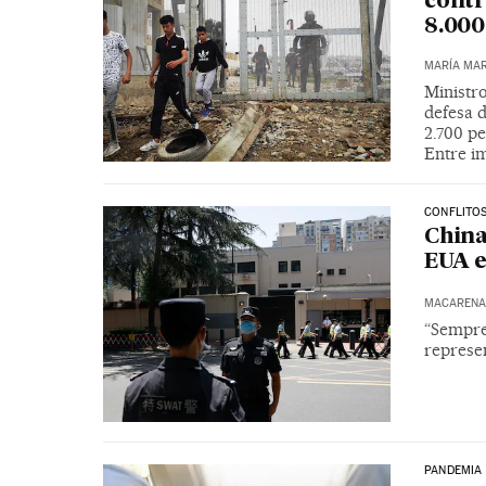
contr
8.000
MARÍA MAR
Ministr
defesa d
2.700 pe
Entre i
CONFLITO
China
EUA 
MACARENA 
“Sempre 
represe
PANDEMIA