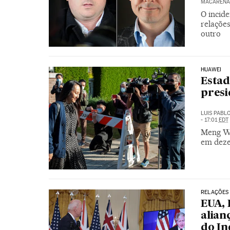
MACARENA 
O incide
relaçõe
outro
HUAWEI
Estad
presi
LUIS PABL
- 17:01
EDT
Meng Wa
em deze
RELAÇÕES 
EUA, 
alian
do In