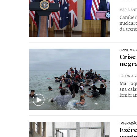
MARÍA ANT
Camberr
nuclear
da tecno
CRISE MIG
Crise
negra
LAURA J. 
Marroqu
sua cal
lembran
IMIGRAÇÃ
Exérc