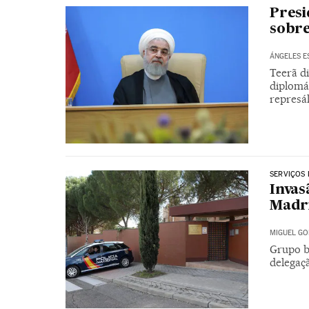
Presi
sobre
ÁNGELES E
Teerã d
diplomá
represál
SERVIÇOS 
Invas
Madri
MIGUEL GO
Grupo b
delegaç