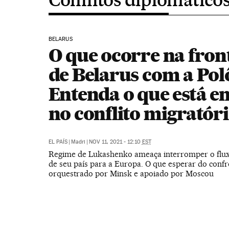
BELARUS
O que ocorre na fron
de Belarus com a Pol
Entenda o que está e
no conflito migratór
EL PAÍS
|
Madri
|
NOV 11, 2021 - 12:10
EST
Regime de Lukashenko ameaça interromper o flux
de seu país para a Europa. O que esperar do conf
orquestrado por Minsk e apoiado por Moscou