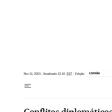
Pular para o conteúdo
ESPAÑA
Nov 11, 2021
|
Atualizado 12:10
EST
|
Edição:
Conflitos diplomático