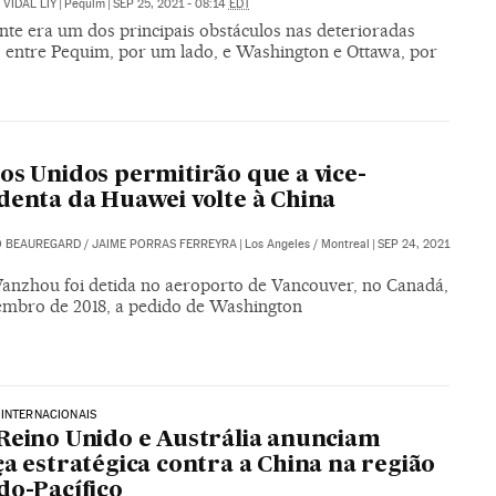
VIDAL LIY
|
Pequim
|
SEP 25, 2021 - 08:14
EDT
nte era um dos principais obstáculos nas deterioradas
s entre Pequim, por um lado, e Washington e Ottawa, por
os Unidos permitirão que a vice-
denta da Huawei volte à China
O BEAUREGARD
/
JAIME PORRAS FERREYRA
|
Los Angeles / Montreal
|
SEP 24, 2021
nzhou foi detida no aeroporto de Vancouver, no Canadá,
mbro de 2018, a pedido de Washington
INTERNACIONAIS
Reino Unido e Austrália anunciam
ça estratégica contra a China na região
do-Pacífico