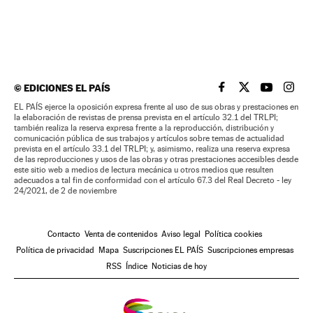
©
EDICIONES EL PAÍS
EL PAÍS BRASIL EN
EL PAÍS BRASI
EL PAÍS B
EL PA
EL PAÍS ejerce la oposición expresa frente al uso de sus obras y prestaciones en
la elaboración de revistas de prensa prevista en el artículo 32.1 del TRLPI;
también realiza la reserva expresa frente a la reproducción, distribución y
comunicación pública de sus trabajos y artículos sobre temas de actualidad
prevista en el artículo 33.1 del TRLPI; y, asimismo, realiza una reserva expresa
de las reproducciones y usos de las obras y otras prestaciones accesibles desde
este sitio web a medios de lectura mecánica u otros medios que resulten
adecuados a tal fin de conformidad con el artículo 67.3 del Real Decreto - ley
24/2021, de 2 de noviembre
Contacto
Venta de contenidos
Aviso legal
Política cookies
Política de privacidad
Mapa
Suscripciones EL PAÍS
Suscripciones empresas
RSS
Índice
Noticias de hoy