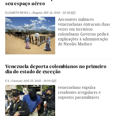
seu espaço aéreo
ELIZABETH REYES L.
|
Bogotá
|
SEP 13, 2015 - 20:28
EDT
Aeronaves militares
venezuelanas entraram duas
vezes em território
colombiano Governo pedirá
explicações à administração
de Nicolás Maduro
Venezuela deporta colombianos no primeiro
dia do estado de exceção
E.S.
|
Caracas
|
AUG 23, 2015 - 15:04
EDT
venezuelano expulsa
residentes irregulares e
supostos paramilitares