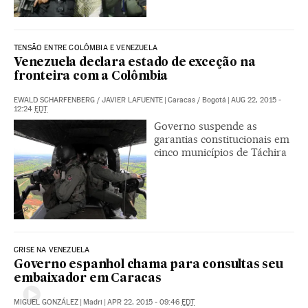
TENSÃO ENTRE COLÔMBIA E VENEZUELA
Venezuela declara estado de exceção na
fronteira com a Colômbia
EWALD SCHARFENBERG
/
JAVIER LAFUENTE
|
Caracas / Bogotá
|
AUG 22, 2015 -
12:24
EDT
Governo suspende as
garantias constitucionais em
cinco municípios de Táchira
CRISE NA VENEZUELA
Governo espanhol chama para consultas seu
embaixador em Caracas
MIGUEL GONZÁLEZ
|
Madri
|
APR 22, 2015 - 09:46
EDT