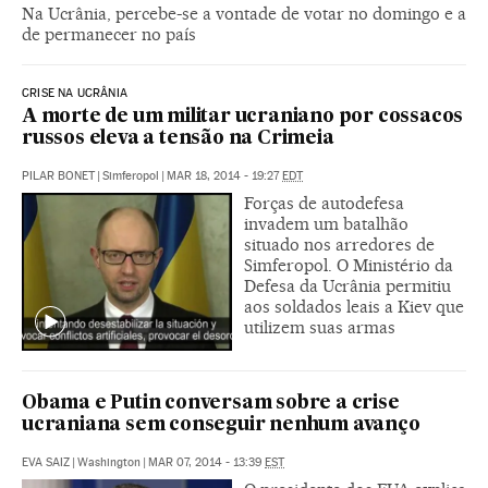
Na Ucrânia, percebe-se a vontade de votar no domingo e a
de permanecer no país
CRISE NA UCRÂNIA
A morte de um militar ucraniano por cossacos
russos eleva a tensão na Crimeia
PILAR BONET
|
Simferopol
|
MAR 18, 2014 - 19:27
EDT
Forças de autodefesa
invadem um batalhão
situado nos arredores de
Simferopol. O Ministério da
Defesa da Ucrânia permitiu
aos soldados leais a Kiev que
utilizem suas armas
Obama e Putin conversam sobre a crise
ucraniana sem conseguir nenhum avanço
EVA SAIZ
|
Washington
|
MAR 07, 2014 - 13:39
EST