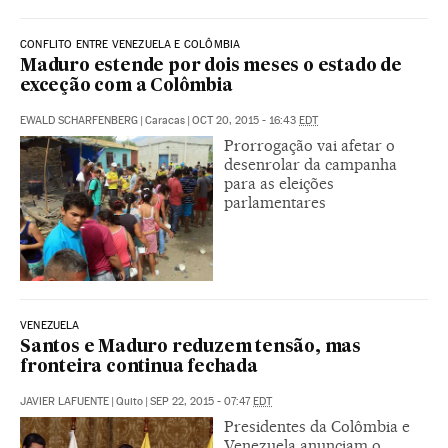
CONFLITO ENTRE VENEZUELA E COLÔMBIA
Maduro estende por dois meses o estado de
exceção com a Colômbia
EWALD SCHARFENBERG
|
Caracas
|
OCT 20, 2015 - 16:43
EDT
Prorrogação vai afetar o
desenrolar da campanha
para as eleições
parlamentares
VENEZUELA
Santos e Maduro reduzem tensão, mas
fronteira continua fechada
JAVIER LAFUENTE
|
Quito
|
SEP 22, 2015 - 07:47
EDT
Presidentes da Colômbia e
Venezuela anunciam o