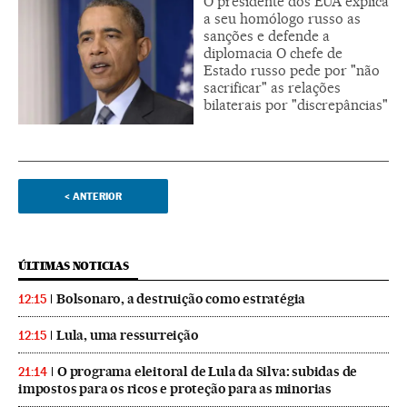
O presidente dos EUA explica
a seu homólogo russo as
sanções e defende a
diplomacia O chefe de
Estado russo pede por "não
sacrificar" as relações
bilaterais por "discrepâncias"
<
ANTERIOR
ÚLTIMAS NOTICIAS
Bolsonaro, a destruição como estratégia
12:15
Lula, uma ressurreição
12:15
O programa eleitoral de Lula da Silva: subidas de
21:14
impostos para os ricos e proteção para as minorias