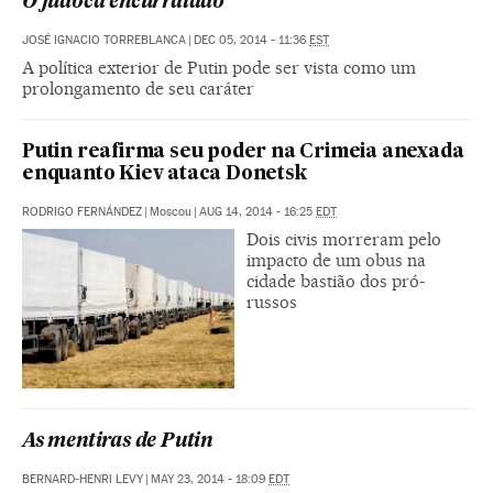
O judoca encurralado
JOSÉ IGNACIO TORREBLANCA
|
DEC 05, 2014 - 11:36
EST
A política exterior de Putin pode ser vista como um
prolongamento de seu caráter
Putin reafirma seu poder na Crimeia anexada
enquanto Kiev ataca Donetsk
RODRIGO FERNÁNDEZ
|
Moscou
|
AUG 14, 2014 - 16:25
EDT
Dois civis morreram pelo
impacto de um obus na
cidade bastião dos pró-
russos
As mentiras de Putin
BERNARD-HENRI LEVY
|
MAY 23, 2014 - 18:09
EDT