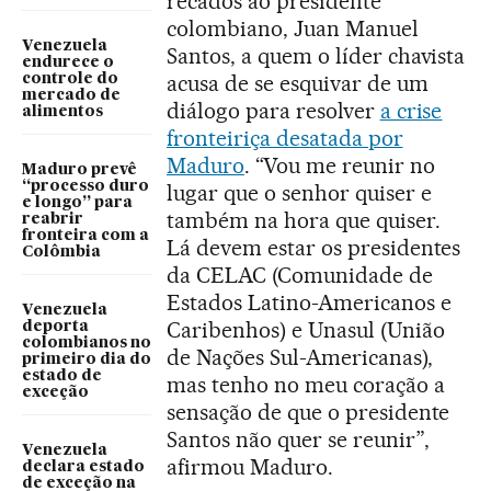
recados ao presidente
colombiano, Juan Manuel
Venezuela
Santos, a quem o líder chavista
endurece o
acusa de se esquivar de um
controle do
mercado de
diálogo para resolver
a crise
alimentos
fronteiriça desatada por
Maduro
. “Vou me reunir no
Maduro prevê
“processo duro
lugar que o senhor quiser e
e longo” para
também na hora que quiser.
reabrir
fronteira com a
Lá devem estar os presidentes
Colômbia
da CELAC (Comunidade de
Estados Latino-Americanos e
Venezuela
Caribenhos) e Unasul (União
deporta
colombianos no
de Nações Sul-Americanas),
primeiro dia do
estado de
mas tenho no meu coração a
exceção
sensação de que o presidente
Santos não quer se reunir”,
Venezuela
afirmou Maduro.
declara estado
de exceção na