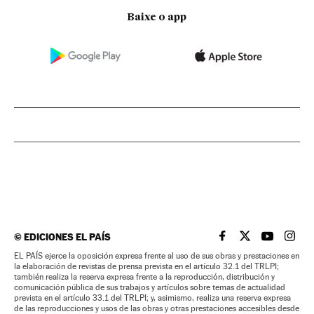
Baixe o app
©
EDICIONES EL PAÍS
EL PAÍS BRASIL EN
EL PAÍS BRASI
EL PAÍS B
EL PA
EL PAÍS ejerce la oposición expresa frente al uso de sus obras y prestaciones en
la elaboración de revistas de prensa prevista en el artículo 32.1 del TRLPI;
también realiza la reserva expresa frente a la reproducción, distribución y
comunicación pública de sus trabajos y artículos sobre temas de actualidad
prevista en el artículo 33.1 del TRLPI; y, asimismo, realiza una reserva expresa
de las reproducciones y usos de las obras y otras prestaciones accesibles desde