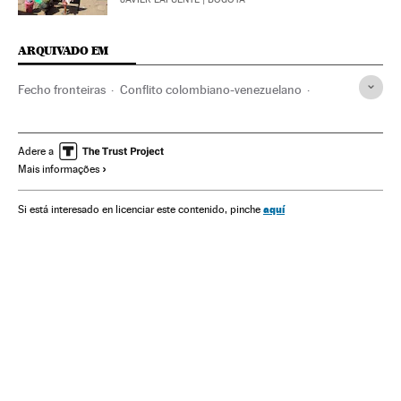
ARQUIVADO EM
Fecho fronteiras
Conflito colombiano-venezuelano
Conflitos diplomáticos
Eleições Venezuela
Conflitos fronteiriços
Conflitos comerciais
Fronteiras
Adere a
Mais informações
Colômbia
Relações internacionais
Política exterior
Eleições
Comércio
Conflitos
Política
aquí
Si está interesado en licenciar este contenido, pinche
Relações exteriores
Delcy Rodríguez
Venezuela
América do Sul
América Latina
América
Nicolás Maduro