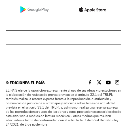
©
EDICIONES EL PAÍS
EL PAÍS BRASIL EN
EL PAÍS BRASI
EL PAÍS B
EL PA
EL PAÍS ejerce la oposición expresa frente al uso de sus obras y prestaciones en
la elaboración de revistas de prensa prevista en el artículo 32.1 del TRLPI;
también realiza la reserva expresa frente a la reproducción, distribución y
comunicación pública de sus trabajos y artículos sobre temas de actualidad
prevista en el artículo 33.1 del TRLPI; y, asimismo, realiza una reserva expresa
de las reproducciones y usos de las obras y otras prestaciones accesibles desde
este sitio web a medios de lectura mecánica u otros medios que resulten
adecuados a tal fin de conformidad con el artículo 67.3 del Real Decreto - ley
24/2021, de 2 de noviembre