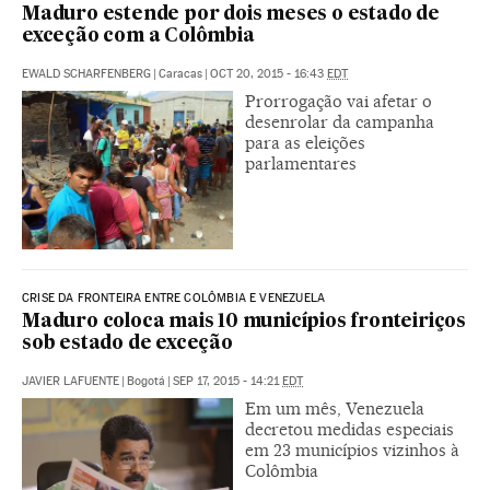
Maduro estende por dois meses o estado de
exceção com a Colômbia
EWALD SCHARFENBERG
|
Caracas
|
OCT 20, 2015 - 16:43
EDT
Prorrogação vai afetar o
desenrolar da campanha
para as eleições
parlamentares
CRISE DA FRONTEIRA ENTRE COLÔMBIA E VENEZUELA
Maduro coloca mais 10 municípios fronteiriços
sob estado de exceção
JAVIER LAFUENTE
|
Bogotá
|
SEP 17, 2015 - 14:21
EDT
Em um mês, Venezuela
decretou medidas especiais
em 23 municípios vizinhos à
Colômbia