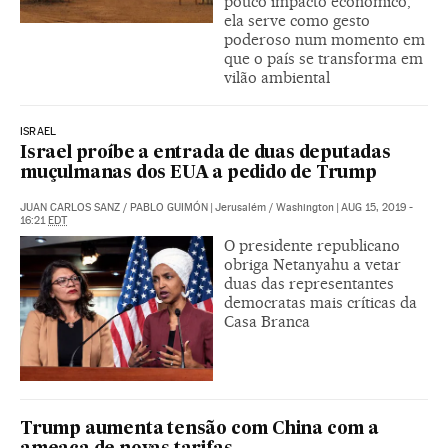
pouco impacto econômico,
ela serve como gesto
poderoso num momento em
que o país se transforma em
vilão ambiental
ISRAEL
Israel proíbe a entrada de duas deputadas
muçulmanas dos EUA a pedido de Trump
JUAN CARLOS SANZ
/
PABLO GUIMÓN
|
Jerusalém / Washington
|
AUG 15, 2019 -
16:21
EDT
O presidente republicano
obriga Netanyahu a vetar
duas das representantes
democratas mais críticas da
Casa Branca
Trump aumenta tensão com China com a