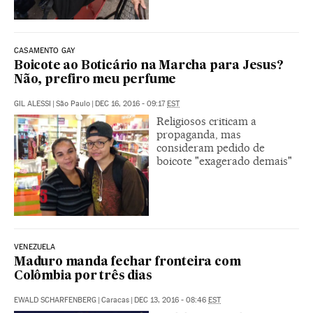
CASAMENTO GAY
Boicote ao Boticário na Marcha para Jesus?
Não, prefiro meu perfume
GIL ALESSI
|
São Paulo
|
DEC 16, 2016 - 09:17
EST
Religiosos criticam a
propaganda, mas
consideram pedido de
boicote "exagerado demais"
VENEZUELA
Maduro manda fechar fronteira com
Colômbia por três dias
EWALD SCHARFENBERG
|
Caracas
|
DEC 13, 2016 - 08:46
EST