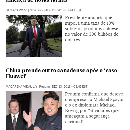
ameaça de novas tarifas
SANDRO POZZI
|
Nova York
|
AUG 01, 2019 - 19:41
EDT
Presidente anuncia que
imporá uma taxa de 10%
sobre os produtos chineses,
no valor de 300 bilhões de
dólares
China prende outro canadense após o ‘caso
Huawei’
MACARENA VIDAL LIY
|
Pequim
|
DEC 13, 2018 - 08:47
EST
Pequim confirma que deteve
o empresário Michael Spavor
e o ex-diplomata Michael
Kovrig por “atividades que
ameaçam a segurança
nacional”