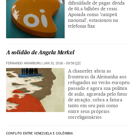
dificuldade de pagar dívida
de 65,4 bilhões de reais.
Apoiada como 'campeã
nacional', estacionou na
telefonia fixa
A solidão de Angela Merkel
FERNANDO ARAMBURU
|
JAN 31, 2016 - 09:58
EST
A chanceler abriu as
fronteiras da Alemanha aos
refugiados no verão europeu
passado e agora sua política
de asilo, agravada pelo fator
de atração, cobra a fatura
tanto em seu país como
entre seus próprios
correligionários
CONFLITO ENTRE VENEZUELA E COLÔMBIA