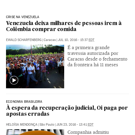
CRISE NA VENEZUELA
Venezuela deixa milhares de pessoas irem à
Colômbia comprar comida
EWALD SCHARFENBERG
|
Caracas
|
JUL 10, 2016 - 15:37
EDT
É a primeira grande
travessia autorizada por
Caracas desde o fechamento
da fronteira há 11 meses
ECONOMIA BRASILEIRA
À espera da recuperação judicial, Oi paga por
apostas erradas
HELOÍSA MENDONÇA
|
São Paulo
|
JUN 23, 2016 - 13:41
EDT
Companhia admitiu