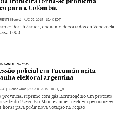
 da fronteira torna-se problema
ico para a Colômbia
FUENTE
|
Bogotá
|
AUG 25, 2015 - 15:40
EDT
m críticas à Santos, enquanto deportados da Venezuela
uase 1.000
NA ARGENTINA 2015
ssão policial em Tucumán agita
nha eleitoral argentina
 CUÉ
|
Buenos Aires
|
AUG 25, 2015 - 15:31
EDT
 provincial reprime com gás lacrimogênio um protesto
da sede do Executivo Manifestantes decidem permanecer
s horas para pedir nova votação na região