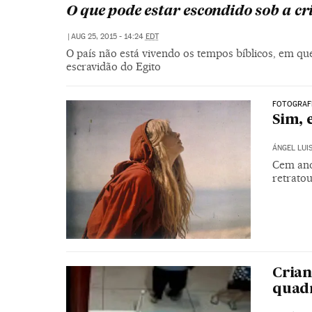
O que pode estar escondido sob a cr
|
AUG 25, 2015 - 14:24
EDT
O país não está vivendo os tempos bíblicos, em qu
escravidão do Egito
FOTOGRAF
Sim, 
ÁNGEL LUI
Cem ano
retrato
Crian
quadr