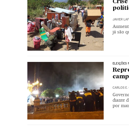
Crise
polít
JAVIER LA
Aumenta
já são q
ELEIÇÕES 
Repre
campa
CARLOS E.
Governo
diante 
por mai