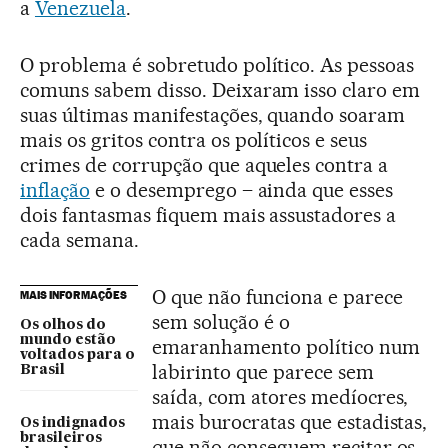
a
Venezuela
.
O problema é sobretudo político. As pessoas
comuns sabem disso. Deixaram isso claro em
suas últimas manifestações, quando soaram
mais os gritos contra os políticos e seus
crimes de corrupção que aqueles contra a
inflação
e o desemprego – ainda que esses
dois fantasmas fiquem mais assustadores a
cada semana.
O que não funciona e parece
MAIS INFORMAÇÕES
sem solução é o
Os olhos do
mundo estão
emaranhamento político num
voltados para o
labirinto que parece sem
Brasil
saída, com atores medíocres,
mais burocratas que estadistas,
Os indignados
brasileiros
que não conseguem recitar os