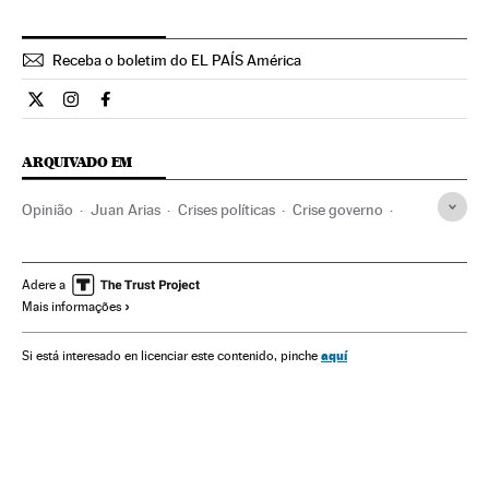
Receba o boletim do EL PAÍS América
Opiniao El País Brasil en Twitter
Opiniao El País Brasil en Instagram
Opiniao El País Brasil en Facebook
ARQUIVADO EM
Opinião
Juan Arias
Crises políticas
Crise governo
Dilma Rousseff
Crise econômica
Presidente Brasil
Recessão econômica
Brasil
Presidência Brasil
Adere a
Mais informações
Conjuntura econômica
Conflitos políticos
América do Sul
América Latina
Governo Brasil
aquí
Si está interesado en licenciar este contenido, pinche
Governo
Administração Estado
Administração pública
Economia
Partido dos Trabalhadores
Partidos políticos
Política