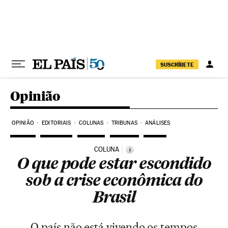
Pular para o conteúdo
SUSCRÍBETE
Opinião
OPINIÃO
EDITORIAIS
COLUNAS
TRIBUNAS
ANÁLISES
COLUNA
i
O que pode estar escondido
sob a crise econômica do
Brasil
O país não está vivendo os tempos