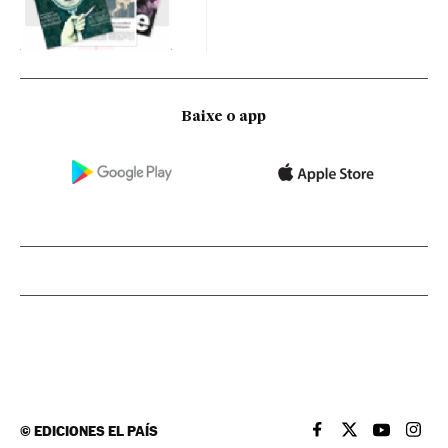
Baixe o app
©
EDICIONES EL PAÍS
EL PAÍS BRASIL EN
EL PAÍS BRASI
EL PAÍS B
EL PA