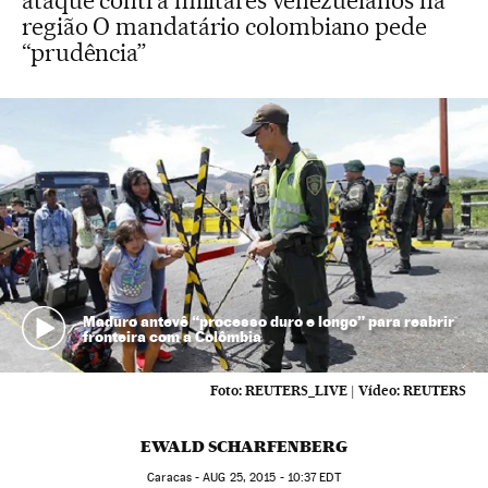
ataque contra militares venezuelanos na
região O mandatário colombiano pede
“prudência”
Maduro antevê “processo duro e longo” para reabrir
fronteira com a Colômbia
Foto:
REUTERS_LIVE
|
Vídeo:
REUTERS
EWALD SCHARFENBERG
Caracas -
AUG
25, 2015 - 10:37
EDT