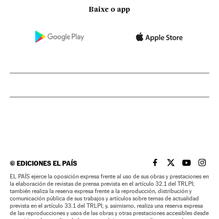
Baixe o app
©
EDICIONES EL PAÍS
EL PAÍS BRASIL EN
EL PAÍS BRASI
EL PAÍS B
EL PA
EL PAÍS ejerce la oposición expresa frente al uso de sus obras y prestaciones en
la elaboración de revistas de prensa prevista en el artículo 32.1 del TRLPI;
también realiza la reserva expresa frente a la reproducción, distribución y
comunicación pública de sus trabajos y artículos sobre temas de actualidad
prevista en el artículo 33.1 del TRLPI; y, asimismo, realiza una reserva expresa
de las reproducciones y usos de las obras y otras prestaciones accesibles desde