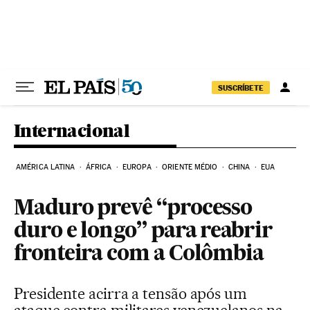
Pular para o conteúdo
SUSCRÍBETE
Internacional
AMÉRICA LATINA
ÁFRICA
EUROPA
ORIENTE MÉDIO
CHINA
EUA
Maduro prevê “processo
duro e longo” para reabrir
fronteira com a Colômbia
Presidente acirra a tensão após um