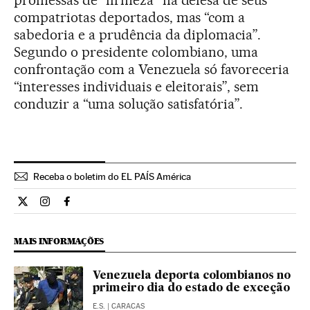
promessas de “firmeza” na defesa de seus
compatriotas deportados, mas “com a
sabedoria e a prudência da diplomacia”.
Segundo o presidente colombiano, uma
confrontação com a Venezuela só favoreceria
“interesses individuais e eleitorais”, sem
conduzir a “uma solução satisfatória”.
Receba o boletim do EL PAÍS América
Internacional El País Brasil en Twitter
Internacional El País Brasil en Instagram
Internacional El País Brasil en Facebook
MAIS INFORMAÇÕES
Venezuela deporta colombianos no
primeiro dia do estado de exceção
E.S.
| CARACAS