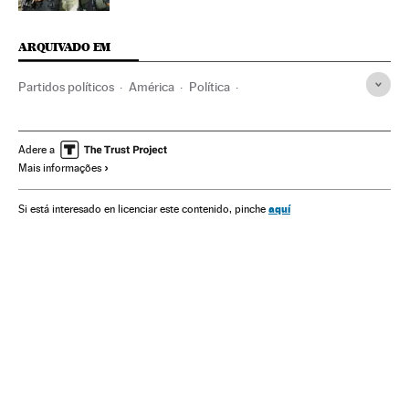
ARQUIVADO EM
Partidos políticos
América
Política
Relações exteriores
Caracas
Juan Manuel Santos
Venezuela
Fronteiras
Colômbia
Política exterior
Adere a
Mais informações
América do Sul
América Latina
Nicolás Maduro
aquí
Si está interesado en licenciar este contenido, pinche