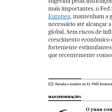
sugerida pelas instituiçõ
mais importantes, o Fed
Europeu,
mantenham a gua
necessário até alcançar a
global. Sem riscos de inf
crescimento econômico e
fortemente estimulantes
que recentemente consol
Receba o boletim do EL PAÍS Améric
MAIS INFORMAÇÕES
O yuan co