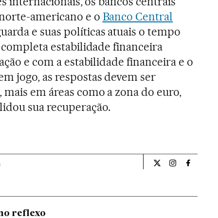
es internacionais, os bancos centrais
 norte-americano e o
Banco Central
rda e suas políticas atuais o tempo
 completa estabilidade financeira
lação e com a estabilidade financeira e o
m jogo, as respostas devem ser
, mais em áreas como a zona do euro,
idou sua recuperação.
a
Opiniao El País Br
Opiniao El Pa
Opiniao 
mo reflexo