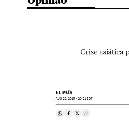
Opinião
Crise asiática
EL PAÍS
AUG
25, 2015 - 20:21
EDT
Compartir en Whatsapp
Compartir en Facebook
Compartir en Twitter
Desplegar Redes Soci