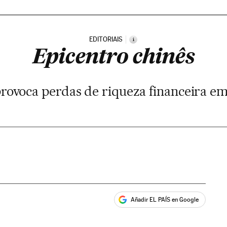
EDITORIAIS
i
Epicentro chinês
 provoca perdas de riqueza financeira 
Añadir EL PAÍS en Google
ales