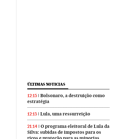
ÚLTIMAS NOTICIAS
Bolsonaro, a destruição como
12:15
estratégia
Lula, uma ressurreição
12:15
O programa eleitoral de Lula da
21:14
Silva: subidas de impostos para os
ricos e proteção para as minorias