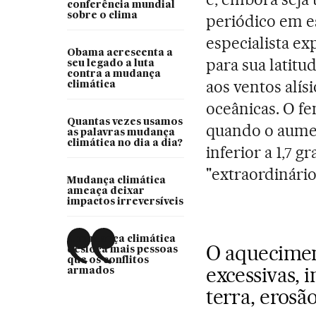
conferência mundial
sobre o clima
periódico em es
especialista ex
Obama acrescenta a
para sua latitu
seu legado a luta
contra a mudança
aos ventos alí
climática
oceânicas. O 
Quantas vezes usamos
quando o aumen
as palavras mudança
climática no dia a dia?
inferior a 1,7 gr
"extraordinário"
Mudança climática
ameaça deixar
impactos irreversíveis
A mudança climática
O aquecimen
desloca mais pessoas
que os conflitos
excessivas, 
armados
terra, erosã