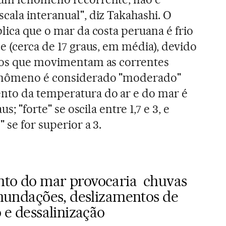
cala interanual", diz Takahashi. O
plica que o mar da costa peruana é frio
de (cerca de 17 graus, em média), devido
sios que movimentam as correntes
fenômeno é considerado "moderado"
to da temperatura do ar e do mar é
aus; "forte" se oscila entre 1,7 e 3, e
 se for superior a 3.
to do mar provocaria chuvas
inundações, deslizamentos de
o e dessalinização