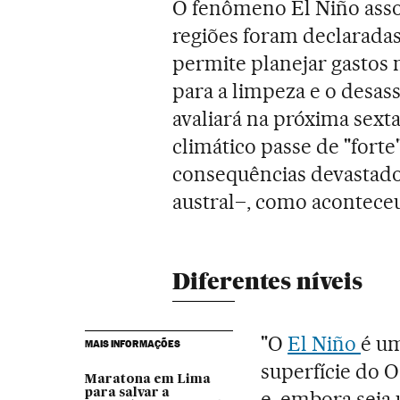
O fenômeno El Niño asso
regiões foram declarada
permite planejar gastos 
para a limpeza e o desa
avaliará na próxima sexta
climático passe de "forte"
consequências devastado
austral–, como aconteceu
Diferentes níveis
"O
El Niño
é um
MAIS INFORMAÇÕES
superfície do O
Maratona em Lima
para salvar a
e, embora seja