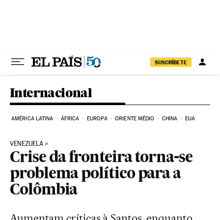
Pular para o conteúdo
SUSCRÍBETE
Internacional
AMÉRICA LATINA
ÁFRICA
EUROPA
ORIENTE MÉDIO
CHINA
EUA
VENEZUELA
Crise da fronteira torna-se
problema político para a
Colômbia
Aumentam críticas à Santos, enquanto