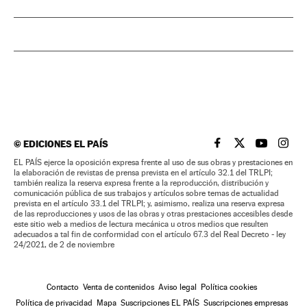
©
EDICIONES EL PAÍS
EL PAÍS BRASIL EN
EL PAÍS BRASI
EL PAÍS B
EL PA
EL PAÍS ejerce la oposición expresa frente al uso de sus obras y prestaciones en
la elaboración de revistas de prensa prevista en el artículo 32.1 del TRLPI;
también realiza la reserva expresa frente a la reproducción, distribución y
comunicación pública de sus trabajos y artículos sobre temas de actualidad
prevista en el artículo 33.1 del TRLPI; y, asimismo, realiza una reserva expresa
de las reproducciones y usos de las obras y otras prestaciones accesibles desde
este sitio web a medios de lectura mecánica u otros medios que resulten
adecuados a tal fin de conformidad con el artículo 67.3 del Real Decreto - ley
24/2021, de 2 de noviembre
Contacto
Venta de contenidos
Aviso legal
Política cookies
Política de privacidad
Mapa
Suscripciones EL PAÍS
Suscripciones empresas