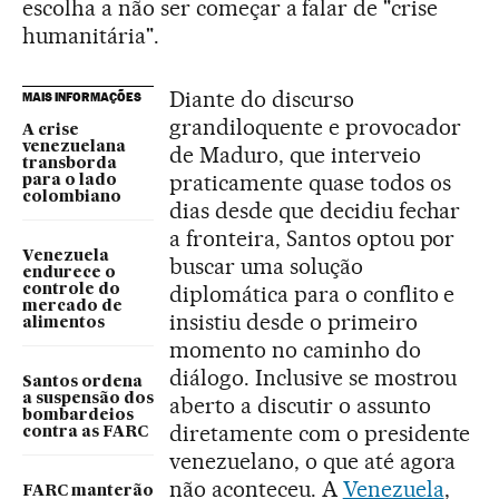
escolha a não ser começar a falar de "crise
humanitária".
Diante do discurso
MAIS INFORMAÇÕES
grandiloquente e provocador
A crise
venezuelana
de Maduro, que interveio
transborda
praticamente quase todos os
para o lado
colombiano
dias desde que decidiu fechar
a fronteira, Santos optou por
Venezuela
buscar uma solução
endurece o
diplomática para o conflito e
controle do
mercado de
insistiu desde o primeiro
alimentos
momento no caminho do
diálogo. Inclusive se mostrou
Santos ordena
a suspensão dos
aberto a discutir o assunto
bombardeios
diretamente com o presidente
contra as FARC
venezuelano, o que até agora
não aconteceu. A
Venezuela
,
FARC manterão