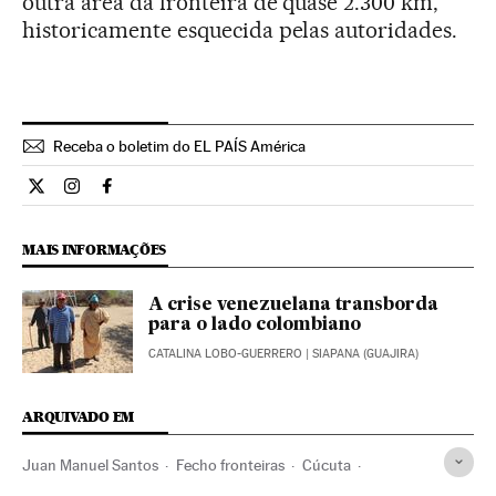
outra área da fronteira de quase 2.300 km,
historicamente esquecida pelas autoridades.
Receba o boletim do EL PAÍS América
Internacional El País Brasil en Twitter
Internacional El País Brasil en Instagram
Internacional El País Brasil en Facebook
MAIS INFORMAÇÕES
A crise venezuelana transborda
para o lado colombiano
CATALINA LOBO-GUERRERO
| SIAPANA (GUAJIRA)
ARQUIVADO EM
Juan Manuel Santos
Fecho fronteiras
Cúcuta