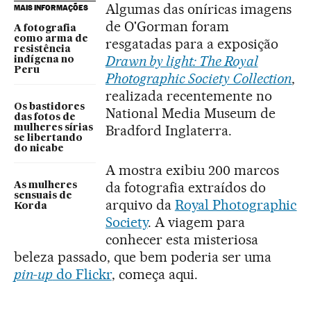
Algumas das oníricas imagens
MAIS INFORMAÇÕES
de O'Gorman foram
A fotografia
como arma de
resgatadas para a exposição
resistência
Drawn by light: The Royal
indígena no
Peru
Photographic Society Collection
,
realizada recentemente no
Os bastidores
National Media Museum de
das fotos de
Bradford Inglaterra.
mulheres sírias
se libertando
do nicabe
A mostra exibiu 200 marcos
da fotografia extraídos do
As mulheres
sensuais de
arquivo da
Royal Photographic
Korda
Society
. A viagem para
conhecer esta misteriosa
beleza passado, que bem poderia ser uma
pin-up
do Flickr
, começa aqui.