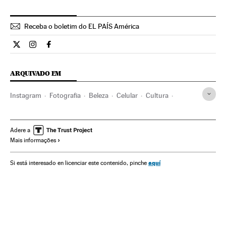
Receba o boletim do EL PAÍS América
Cultura El País Brasil en Twitter
Cultura El País Brasil en Instagram
Cultura El País Brasil en Facebook
ARQUIVADO EM
Instagram
Fotografia
Beleza
Celular
Cultura
Estilo vida
Arte
Sociedade
Mobilidade
Tecnologia
Ciência
Adere a
Mais informações
aquí
Si está interesado en licenciar este contenido, pinche