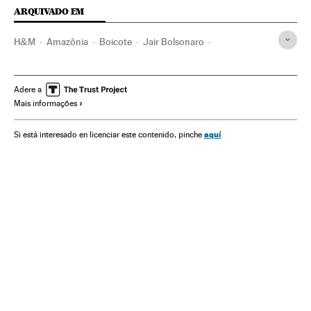
ARQUIVADO EM
H&M
Amazônia
Boicote
Jair Bolsonaro
Empresas têxteis
Reservas naturais
Conflitos comerciais
Incêndios florestais
Têxtil
Adere a
Mais informações
Incêndios
Brasil
Espaços naturais
Acidentes
América do Sul
América Latina
América
Confeção
aquí
Si está interesado en licenciar este contenido, pinche
Empresas
Comércio
Acontecimentos
Indústria
Economia
Meio ambiente