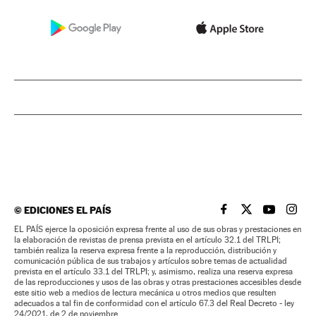
©
EDICIONES EL PAÍS
EL PAÍS BRASIL EN
EL PAÍS BRASI
EL PAÍS B
EL PA
EL PAÍS ejerce la oposición expresa frente al uso de sus obras y prestaciones en
la elaboración de revistas de prensa prevista en el artículo 32.1 del TRLPI;
también realiza la reserva expresa frente a la reproducción, distribución y
comunicación pública de sus trabajos y artículos sobre temas de actualidad
prevista en el artículo 33.1 del TRLPI; y, asimismo, realiza una reserva expresa
de las reproducciones y usos de las obras y otras prestaciones accesibles desde
este sitio web a medios de lectura mecánica u otros medios que resulten
adecuados a tal fin de conformidad con el artículo 67.3 del Real Decreto - ley
24/2021, de 2 de noviembre