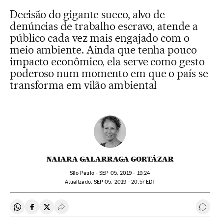
Decisão do gigante sueco, alvo de
denúncias de trabalho escravo, atende a
público cada vez mais engajado com o
meio ambiente. Ainda que tenha pouco
impacto econômico, ela serve como gesto
poderoso num momento em que o país se
transforma em vilão ambiental
NAIARA GALARRAGA GORTÁZAR
São Paulo -
SEP
05, 2019 - 19:24
atualizado:
SEP
05, 2019 - 20:57
EDT
Compartir en Whatsapp
Compartir en Facebook
Compartir en Twitter
Desplegar Redes Sociales
Come