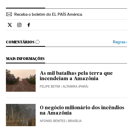
Receba o boletim do EL PAÍS América.
Economia El País Brasil en Twitter
Economia El País Brasil en Instagram
Economia El País Brasil en Facebook
COMENTÁRIOS
Regras
›
COMENTÁRIOS
MAIS INFORMAÇÕES
As mil batalhas pela terra que
incendeiam a Amazônia
FELIPE BETIM
| ALTAMIRA (PARÁ)
O negócio milionário dos incêndios
na Amazônia
AFONSO BENITES
| BRASÍLIA