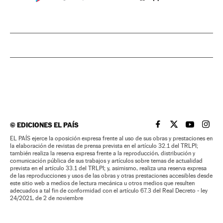
©
EDICIONES EL PAÍS
EL PAÍS BRASIL EN
EL PAÍS BRASI
EL PAÍS B
EL PA
EL PAÍS ejerce la oposición expresa frente al uso de sus obras y prestaciones en
la elaboración de revistas de prensa prevista en el artículo 32.1 del TRLPI;
también realiza la reserva expresa frente a la reproducción, distribución y
comunicación pública de sus trabajos y artículos sobre temas de actualidad
prevista en el artículo 33.1 del TRLPI; y, asimismo, realiza una reserva expresa
de las reproducciones y usos de las obras y otras prestaciones accesibles desde
este sitio web a medios de lectura mecánica u otros medios que resulten
adecuados a tal fin de conformidad con el artículo 67.3 del Real Decreto - ley
24/2021, de 2 de noviembre