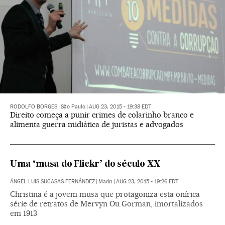
RODOLFO BORGES
|
São Paulo
|
AUG 23, 2015 - 19:38
EDT
Direito começa a punir crimes de colarinho branco e
alimenta guerra midiática de juristas e advogados
Uma ‘musa do Flickr’ do século XX
ÁNGEL LUIS SUCASAS FERNÁNDEZ
|
Madri
|
AUG 23, 2015 - 19:26
EDT
Christina é a jovem musa que protagoniza esta onírica
série de retratos de Mervyn Ou Gorman, imortalizados
em 1913