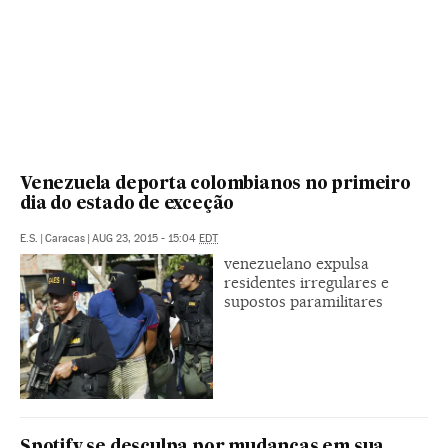
Venezuela deporta colombianos no primeiro
dia do estado de exceção
E.S.
|
Caracas
|
AUG 23, 2015 - 15:04
EDT
venezuelano expulsa
residentes irregulares e
supostos paramilitares
Spotify se desculpa por mudanças em sua