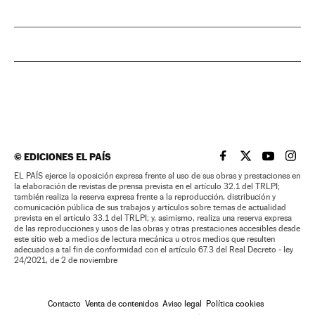
©
EDICIONES EL PAÍS
EL PAÍS BRASIL EN
EL PAÍS BRASI
EL PAÍS B
EL PA
EL PAÍS ejerce la oposición expresa frente al uso de sus obras y prestaciones en
la elaboración de revistas de prensa prevista en el artículo 32.1 del TRLPI;
también realiza la reserva expresa frente a la reproducción, distribución y
comunicación pública de sus trabajos y artículos sobre temas de actualidad
prevista en el artículo 33.1 del TRLPI; y, asimismo, realiza una reserva expresa
de las reproducciones y usos de las obras y otras prestaciones accesibles desde
este sitio web a medios de lectura mecánica u otros medios que resulten
adecuados a tal fin de conformidad con el artículo 67.3 del Real Decreto - ley
24/2021, de 2 de noviembre
Contacto
Venta de contenidos
Aviso legal
Política cookies