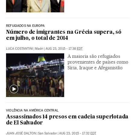
REFUGIADOS NA EUROPA
Número de imigrantes na Grécia supera, só
em julho, o total de 2014
LUCA COSTANTINI
|
Madri
|
AUG 23, 2015 - 17:38
EDT
A maioria são refugiados
provenientes de países como
Síria, Iraque e Afeganistão
VIOLÊNCIA NA AMÉRICA CENTRAL
Assassinados 14 presos em cadeia superlotada
de El Salvador
JUAN JOSÉ DALTON
|
San Salvador
|
AUG 23, 2015 - 17:32
EDT