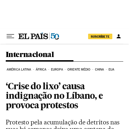
Pular para o conteúdo
SUSCRÍBETE
Internacional
AMÉRICA LATINA
ÁFRICA
EUROPA
ORIENTE MÉDIO
CHINA
EUA
‘Crise do lixo’ causa
indignação no Líbano, e
provoca protestos
Protesto pela acumulação de detritos nas