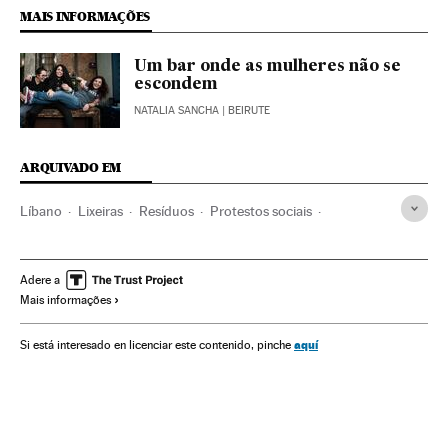
MAIS INFORMAÇÕES
Um bar onde as mulheres não se
escondem
NATALIA SANCHA
| BEIRUTE
ARQUIVADO EM
Líbano
Lixeiras
Resíduos
Protestos sociais
Saneamiento
Mal-estar social
Oriente médio
Equipamento urbano
Saúde pública
Ásia
Adere a
Mais informações
Problemas ambientais
Urbanismo
Política sanitária
Previdência
Saúde
Problemas sociais
Meio ambiente
aquí
Si está interesado en licenciar este contenido, pinche
Sociedade