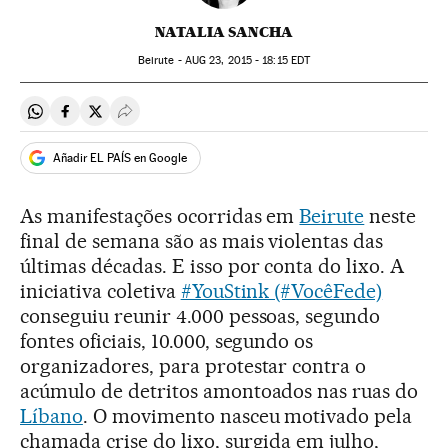
NATALIA SANCHA
Beirute -
AUG
23, 2015 - 18:15
EDT
Compartir en Whatsapp
Compartir en Facebook
Compartir en Twitter
Desplegar Redes Sociales
Añadir EL PAÍS en Google
As manifestações ocorridas em
Beirute
neste
final de semana são as mais violentas das
últimas décadas. E isso por conta do lixo. A
iniciativa coletiva
#YouStink (#VocêFede)
conseguiu reunir 4.000 pessoas, segundo
fontes oficiais, 10.000, segundo os
organizadores, para protestar contra o
acúmulo de detritos amontoados nas ruas do
Líbano
. O movimento nasceu motivado pela
chamada crise do lixo, surgida em julho,