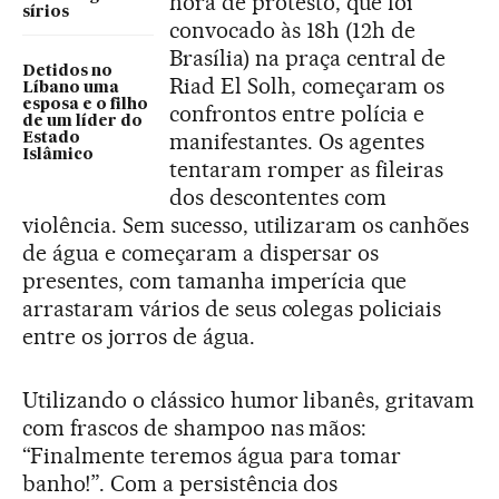
hora de protesto, que foi
sírios
convocado às 18h (12h de
Brasília) na praça central de
Detidos no
Riad El Solh, começaram os
Líbano uma
esposa e o filho
confrontos entre polícia e
de um líder do
manifestantes. Os agentes
Estado
Islâmico
tentaram romper as fileiras
dos descontentes com
violência. Sem sucesso, utilizaram os canhões
de água e começaram a dispersar os
presentes, com tamanha imperícia que
arrastaram vários de seus colegas policiais
entre os jorros de água.
Utilizando o clássico humor libanês, gritavam
com frascos de shampoo nas mãos:
“Finalmente teremos água para tomar
banho!”. Com a persistência dos