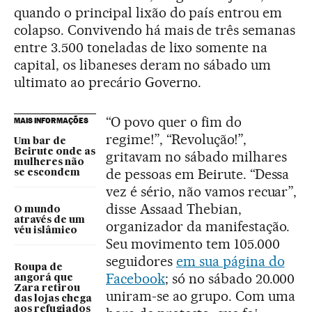
quando o principal lixão do país entrou em
colapso. Convivendo há mais de três semanas
entre 3.500 toneladas de lixo somente na
capital, os libaneses deram no sábado um
ultimato ao precário Governo.
“O povo quer o fim do
MAIS INFORMAÇÕES
regime!”, “Revolução!”,
Um bar de
Beirute onde as
gritavam no sábado milhares
mulheres não
de pessoas em Beirute. “Dessa
se escondem
vez é sério, não vamos recuar”,
disse Assaad Thebian,
O mundo
através de um
organizador da manifestação.
véu islâmico
Seu movimento tem 105.000
seguidores
em sua página do
Roupa de
Facebook
; só no sábado 20.000
angorá que
Zara retirou
uniram-se ao grupo. Com uma
das lojas chega
aos refugiados