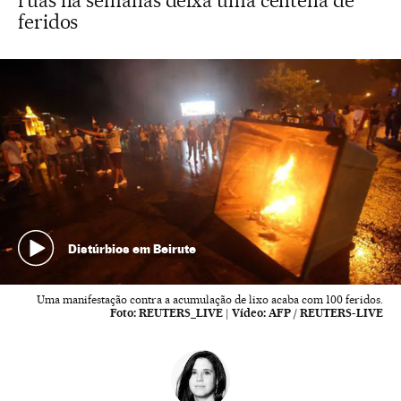
ruas há semanas deixa uma centena de
feridos
Distúrbios em Beirute
Uma manifestação contra a acumulação de lixo acaba com 100 feridos.
Foto:
REUTERS_LIVE
|
Vídeo:
AFP / REUTERS-LIVE