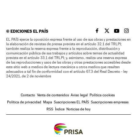
©
EDICIONES EL PAÍS
EL PAÍS BRASIL EN
EL PAÍS BRASI
EL PAÍS B
EL PA
EL PAÍS ejerce la oposición expresa frente al uso de sus obras y prestaciones en
la elaboración de revistas de prensa prevista en el artículo 32.1 del TRLPI;
también realiza la reserva expresa frente a la reproducción, distribución y
comunicación pública de sus trabajos y artículos sobre temas de actualidad
prevista en el artículo 33.1 del TRLPI; y, asimismo, realiza una reserva expresa
de las reproducciones y usos de las obras y otras prestaciones accesibles desde
este sitio web a medios de lectura mecánica u otros medios que resulten
adecuados a tal fin de conformidad con el artículo 67.3 del Real Decreto - ley
24/2021, de 2 de noviembre
Contacto
Venta de contenidos
Aviso legal
Política cookies
Política de privacidad
Mapa
Suscripciones EL PAÍS
Suscripciones empresas
RSS
Índice
Noticias de hoy