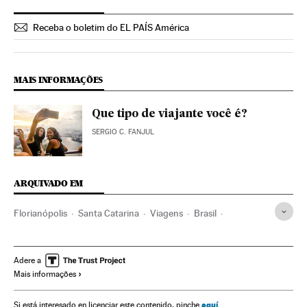
Receba o boletim do EL PAÍS América
MAIS INFORMAÇÕES
Que tipo de viajante você é?
SERGIO C. FANJUL
ARQUIVADO EM
Florianópolis
Santa Catarina
Viagens
Brasil
Ofertas turísticas
América do Sul
Turismo
Campeche
México
América do Norte
América Latina
América
Adere a
Mais informações
aquí
Si está interesado en licenciar este contenido, pinche