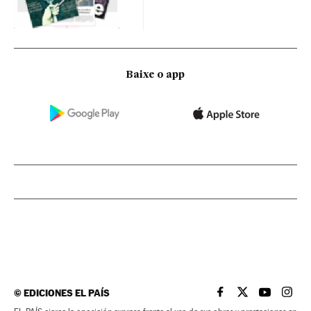
Baixe o app
©
EDICIONES EL PAÍS
EL PAÍS BRASIL EN
EL PAÍS BRASI
EL PAÍS B
EL PA