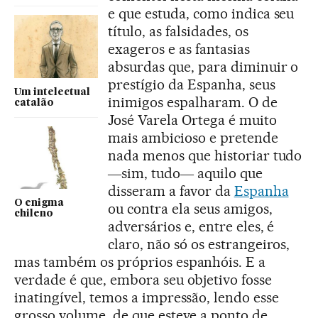
e que estuda, como indica seu
título, as falsidades, os
exageros e as fantasias
absurdas que, para diminuir o
prestígio da Espanha, seus
Um intelectual
inimigos espalharam. O de
catalão
José Varela Ortega é muito
mais ambicioso e pretende
nada menos que historiar tudo
―sim, tudo― aquilo que
disseram a favor da
Espanha
O enigma
ou contra ela seus amigos,
chileno
adversários e, entre eles, é
claro, não só os estrangeiros,
mas também os próprios espanhóis. E a
verdade é que, embora seu objetivo fosse
inatingível, temos a impressão, lendo esse
grosso volume, de que esteve a ponto de