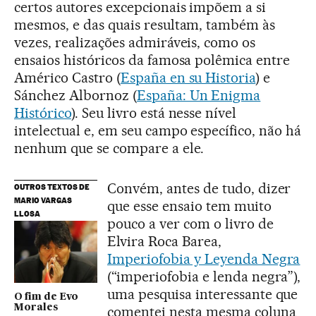
certos autores excepcionais impõem a si
mesmos, e das quais resultam, também às
vezes, realizações admiráveis, como os
ensaios históricos da famosa polêmica entre
Américo Castro (
España en su Historia
) e
Sánchez Albornoz (
España: Un Enigma
Histórico
). Seu livro está nesse nível
intelectual e, em seu campo específico, não há
nenhum que se compare a ele.
Convém, antes de tudo, dizer
OUTROS TEXTOS DE
MARIO VARGAS
que esse ensaio tem muito
LLOSA
pouco a ver com o livro de
Elvira Roca Barea,
Imperiofobia y Leyenda Negra
(“imperiofobia e lenda negra”),
uma pesquisa interessante que
O fim de Evo
Morales
comentei nesta mesma coluna