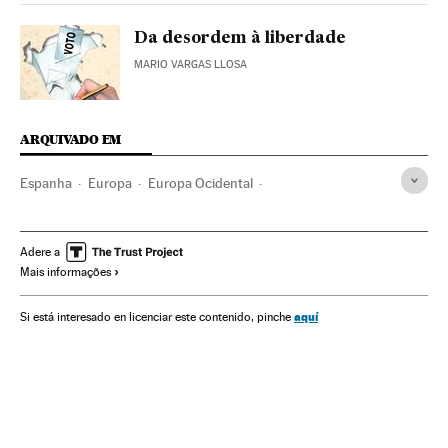
Da desordem à liberdade
MARIO VARGAS LLOSA
ARQUIVADO EM
Espanha
Europa
Europa Ocidental
José Varela Ortega
Livros
Literatura
História
Descoberta América
Cultura
Sociedade
Ensaio
Adere a
Mais informações
aquí
Si está interesado en licenciar este contenido, pinche