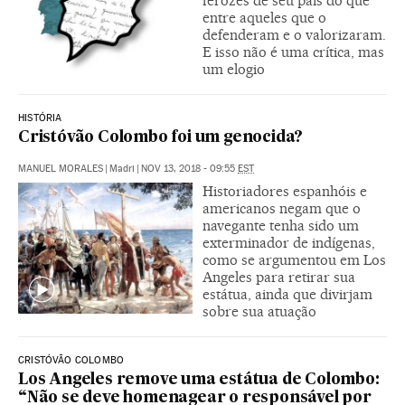
ferozes de seu país do que
entre aqueles que o
defenderam e o valorizaram.
E isso não é uma crítica, mas
um elogio
HISTÓRIA
Cristóvão Colombo foi um genocida?
MANUEL MORALES
|
Madri
|
NOV 13, 2018 - 09:55
EST
Historiadores espanhóis e
americanos negam que o
navegante tenha sido um
exterminador de indígenas,
como se argumentou em Los
Angeles para retirar sua
estátua, ainda que divirjam
sobre sua atuação
CRISTÓVÃO COLOMBO
Los Angeles remove uma estátua de Colombo:
“Não se deve homenagear o responsável por