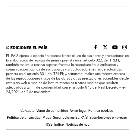
©
EDICIONES EL PAÍS
EL PAÍS BRASIL EN
EL PAÍS BRASI
EL PAÍS B
EL PA
EL PAÍS ejerce la oposición expresa frente al uso de sus obras y prestaciones en
la elaboración de revistas de prensa prevista en el artículo 32.1 del TRLPI;
también realiza la reserva expresa frente a la reproducción, distribución y
comunicación pública de sus trabajos y artículos sobre temas de actualidad
prevista en el artículo 33.1 del TRLPI; y, asimismo, realiza una reserva expresa
de las reproducciones y usos de las obras y otras prestaciones accesibles desde
este sitio web a medios de lectura mecánica u otros medios que resulten
adecuados a tal fin de conformidad con el artículo 67.3 del Real Decreto - ley
24/2021, de 2 de noviembre
Contacto
Venta de contenidos
Aviso legal
Política cookies
Política de privacidad
Mapa
Suscripciones EL PAÍS
Suscripciones empresas
RSS
Índice
Noticias de hoy