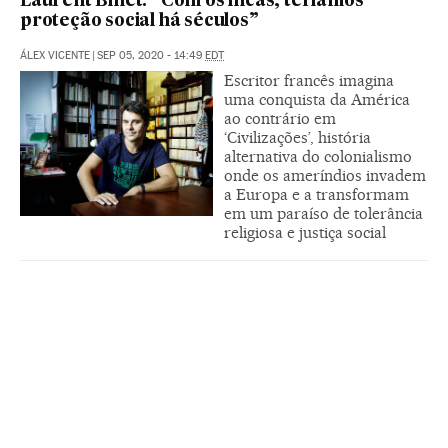
Laurent Binet: “Com os incas, teríamos
proteção social há séculos”
ÁLEX VICENTE
|
SEP 05, 2020 - 14:49
EDT
Escritor francês imagina
uma conquista da América
ao contrário em
‘Civilizações’, história
alternativa do colonialismo
onde os ameríndios invadem
a Europa e a transformam
em um paraíso de tolerância
religiosa e justiça social