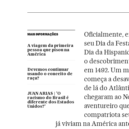
Oficialmente, 
MAIS INFORMAÇÕES
seu Dia da Fes
A viagem da primeira
pessoa que pisou na
Dia da Hispani
América
o descobrimen
em 1492. Um m
Devemos continuar
usando o conceito de
começa a desav
raça?
de lá do Atlânt
JUAN ARIAS | 'O
chegaram ao N
racismo do Brasil é
diferente dos Estados
aventureiro qu
Unidos?'
compatriota seu
já viviam na América ant