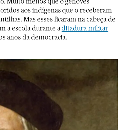
bo. Muito menos que o genovês
loridos aos indígenas que o receberam
tilhas. Mas esses ficaram na cabeça de
am a escola durante a
ditadura militar
os anos da democracia.