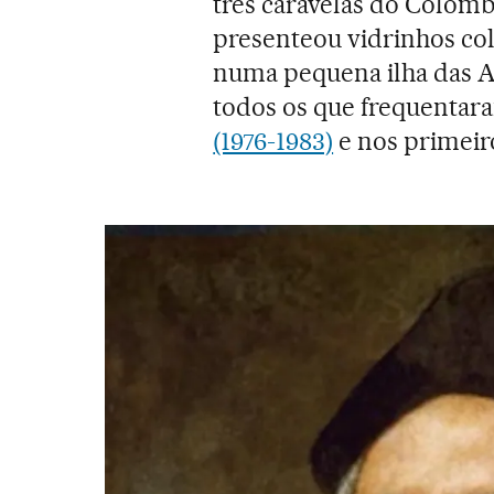
três caravelas do Colom
presenteou vidrinhos co
numa pequena ilha das An
todos os que frequentar
(1976-1983)
e nos primeir